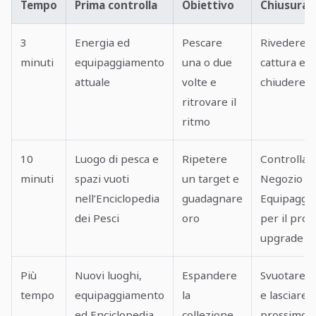
Tempo
Prima controlla
Obiettivo
Chiusura
3
Energia ed
Pescare
Rivedere l
minuti
equipaggiamento
una o due
cattura e
attuale
volte e
chiudere
ritrovare il
ritmo
10
Luogo di pesca e
Ripetere
Controllar
minuti
spazi vuoti
un target e
Negozio o
nell’Enciclopedia
guadagnare
Equipaggi
dei Pesci
oro
per il pro
upgrade
Più
Nuovi luoghi,
Espandere
Svuotare l
tempo
equipaggiamento
la
e lasciare il
ed Enciclopedia
collezione
prossimo t