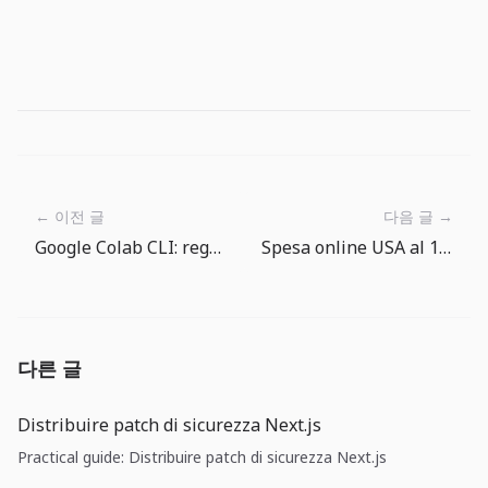
← 이전 글
다음 글 →
Google Colab CLI: regole operative prima di dare una GPU agli agenti
Spesa online USA al 16,9%: la crescita e reale, ma va tolta l’illusione dei prezzi
다른 글
Distribuire patch di sicurezza Next.js
Practical guide: Distribuire patch di sicurezza Next.js