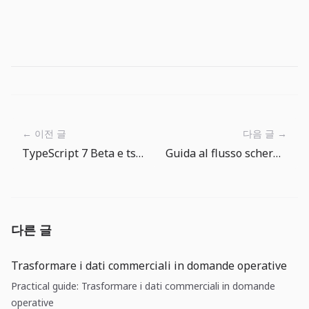
← 이전 글
다음 글 →
TypeScript 7 Beta e tsgo: il compilatore veloce richiede una migrazione controllata
Guida al flusso schermate di The Big One: Home, Pesca, Enciclopedia dei Pesci e Negozio
다른 글
Trasformare i dati commerciali in domande operative
Practical guide: Trasformare i dati commerciali in domande
operative