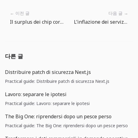
← 이전 글
다음 글 →
Il surplus dei chip coreani non basta: cosa dice la pausa della BOK su cambio e inflazione
L’inflazione dei servizi USA torna calda: a giugno conta difendere i costi più che sperare nei tagli
다른 글
Distribuire patch di sicurezza Next.js
Practical guide: Distribuire patch di sicurezza Next.js
Lavoro: separare le ipotesi
Practical guide: Lavoro: separare le ipotesi
The Big One: riprendersi dopo un pesce perso
Practical guide: The Big One: riprendersi dopo un pesce perso