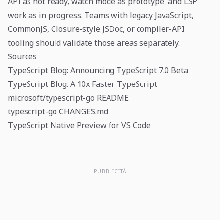
API as not ready, watch mode as prototype, and LSP
work as in progress. Teams with legacy JavaScript,
CommonJS, Closure-style JSDoc, or compiler-API
tooling should validate those areas separately.
Sources
TypeScript Blog: Announcing TypeScript 7.0 Beta
TypeScript Blog: A 10x Faster TypeScript
microsoft/typescript-go README
typescript-go CHANGES.md
TypeScript Native Preview for VS Code
PUBBLICITÀ