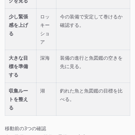
グを見る
少し緊張
ロッ
今の装備で安定して巻けるか
感を上げ
キー
確認する。
る
ショ
ア
大きな目
深海
装備の進行と魚図鑑の空きを
標を準備
先に見る。
する
収集ルー
湖
釣れた魚と魚図鑑の目標を比
トを整え
べる。
る
移動前の3つの確認