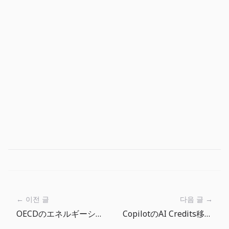
← 이전 글
다음 글 →
OECDのエネルギーショック警告：AIブームにもコスト構造の限界がある
CopilotのAI Credits移行で、開発チームにAI利用の運用設計が必要になった