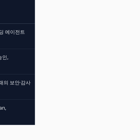
은 코딩 에이전트
승인,
때의 보안·감사
an,