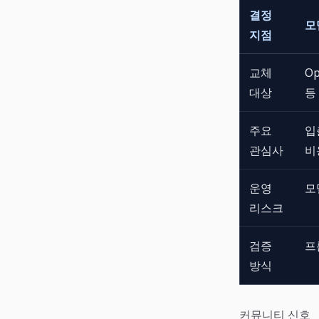
결정
모
지점
교체
Op
대상
등
주요
입
관심사
비용
운영
모
리스크
검증
프
방식
커뮤니티 신호