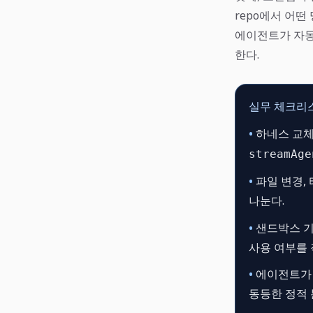
repo에서 어떤
에이전트가 자동
한다.
실무 체크리
•
하네스 교체
streamAge
•
파일 변경, 
나눈다.
•
샌드박스 기
사용 여부를 
•
에이전트가 만든
동등한 정적 