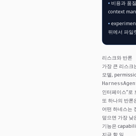
•
비용과 품질
context m
•
experime
뒤에서 파일
리스크와 반론
가장 큰 리스크
모델, permiss
HarnessAgen
인터페이스”로 
또 하나의 반론은
어떤 하네스는 장
덮으면 가장 낮
기능은 capabil
지금 할 일