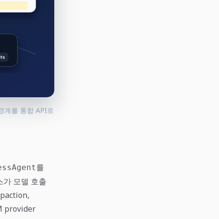
경계를 통합 API로
를
essAgent
하네스가 모델 호출
paction,
provider