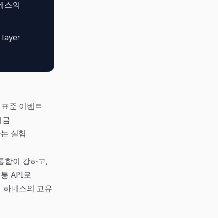
하네스의
layer
 표준 이벤트
 지금
하는 실험
통합이 강하고,
통 API로
정 하네스의 고유