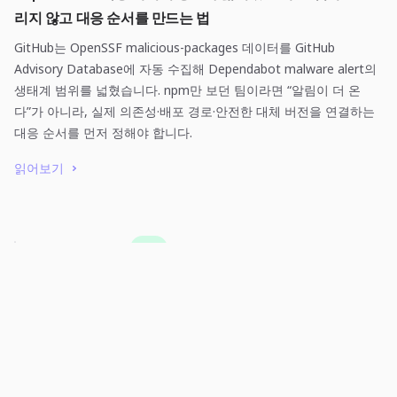
리지 않고 대응 순서를 만드는 법
GitHub는 OpenSSF malicious-packages 데이터를 GitHub
Advisory Database에 자동 수집해 Dependabot malware alert의
생태계 범위를 넓혔습니다. npm만 보던 팀이라면 “알림이 더 온
다”가 아니라, 실제 의존성·배포 경로·안전한 대체 버전을 연결하는
대응 순서를 먼저 정해야 합니다.
읽어보기
2026년 8월 4일
·
게임
더 빅 원 입질을 놓치지 않는 법: 캐스팅 뒤 훅·릴링 순서를 읽
는 세 가지 신호
더 빅 원의 한 번의 낚시는 던지기에서 끝나지 않습니다. 캐스팅 뒤
에는 기다림, 훅, 릴링이 이어지고, 이 순서를 분리해 읽으면 장비를
무작정 바꾸지 않아도 낚시 도감 목표를 더 안정적으로 채울 수 있