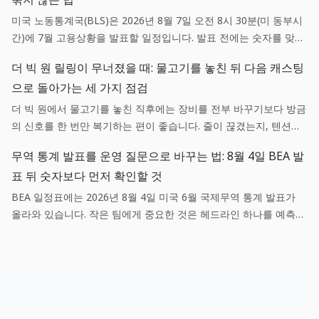
미국 노동통계국(BLS)은 2026년 8월 7일 오전 8시 30분(미 동부시
간)에 7월 고용상황을 발표할 일정입니다. 발표 전에는 숫자를 맞히
려 하기보다 채용, 현금흐름, 가격 가정에 각각 어떤 확인 질문을 던
더 빅 원 릴링이 무너졌을 때: 물고기를 놓친 뒤 다음 캐스팅
질지 미리 정하는 편이 실무에 도움이 됩니다.
으로 돌아가는 세 가지 점검
더 빅 원에서 물고기를 놓친 직후에는 장비를 전부 바꾸기보다 방금
의 신호를 한 번만 복기하는 편이 좋습니다. 줄이 끊겼는지, 텐션이
흔들렸는지, 목표 어종과 낚시터가 맞았는지를 나누면 다음 캐스팅
무역 통계 발표를 운영 질문으로 바꾸는 법: 8월 4일 BEA 발
이 훨씬 선명해집니다.
표 뒤 숫자보다 먼저 확인할 것
BEA 일정표에는 2026년 8월 4일 미국 6월 국제무역 통계 발표가
올라와 있습니다. 작은 팀에게 중요한 것은 헤드라인 하나를 예측하
는 일이 아니라, 매출·조달·환율 가정 중 어떤 항목이 실제로 새 정보
와 연결되는지 기록하는 일입니다.