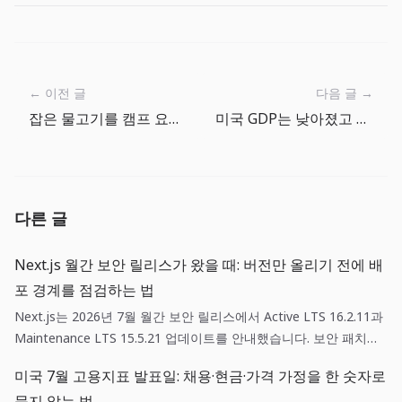
← 이전 글
다음 글 →
잡은 물고기를 캠프 요리로: 더빅원 레시피 루프 읽기
미국 GDP는 낮아졌고 물가는 높다: 금리 인하 기대를 다시 점검할 때
다른 글
Next.js 월간 보안 릴리스가 왔을 때: 버전만 올리기 전에 배
포 경계를 점검하는 법
Next.js는 2026년 7월 월간 보안 릴리스에서 Active LTS 16.2.11과
Maintenance LTS 15.5.21 업데이트를 안내했습니다. 보안 패치는
단순한 의존성 갱신이 아니라, 영향 범위 확인·스테이징 검증·되돌리
미국 7월 고용지표 발표일: 채용·현금·가격 가정을 한 숫자로
기 기준을 함께 갖춘 배포 작업입니다.
묶지 않는 법