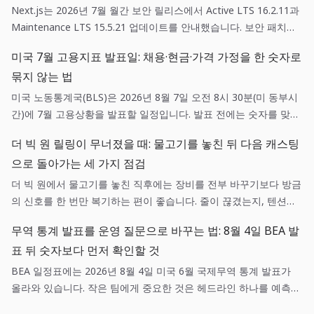
Next.js는 2026년 7월 월간 보안 릴리스에서 Active LTS 16.2.11과
Maintenance LTS 15.5.21 업데이트를 안내했습니다. 보안 패치는
단순한 의존성 갱신이 아니라, 영향 범위 확인·스테이징 검증·되돌리
미국 7월 고용지표 발표일: 채용·현금·가격 가정을 한 숫자로
기 기준을 함께 갖춘 배포 작업입니다.
묶지 않는 법
미국 노동통계국(BLS)은 2026년 8월 7일 오전 8시 30분(미 동부시
간)에 7월 고용상황을 발표할 일정입니다. 발표 전에는 숫자를 맞히
려 하기보다 채용, 현금흐름, 가격 가정에 각각 어떤 확인 질문을 던
더 빅 원 릴링이 무너졌을 때: 물고기를 놓친 뒤 다음 캐스팅
질지 미리 정하는 편이 실무에 도움이 됩니다.
으로 돌아가는 세 가지 점검
더 빅 원에서 물고기를 놓친 직후에는 장비를 전부 바꾸기보다 방금
의 신호를 한 번만 복기하는 편이 좋습니다. 줄이 끊겼는지, 텐션이
흔들렸는지, 목표 어종과 낚시터가 맞았는지를 나누면 다음 캐스팅
무역 통계 발표를 운영 질문으로 바꾸는 법: 8월 4일 BEA 발
이 훨씬 선명해집니다.
표 뒤 숫자보다 먼저 확인할 것
BEA 일정표에는 2026년 8월 4일 미국 6월 국제무역 통계 발표가
올라와 있습니다. 작은 팀에게 중요한 것은 헤드라인 하나를 예측하
는 일이 아니라, 매출·조달·환율 가정 중 어떤 항목이 실제로 새 정보