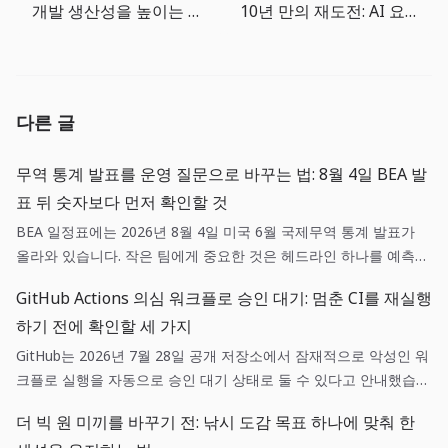
개발 생산성을 높이는 일상 도구 4선
10년 만의 재도전: AI 요리 레시피 플랫폼 Cooki.sh 베타 런칭
다른 글
무역 통계 발표를 운영 질문으로 바꾸는 법: 8월 4일 BEA 발
표 뒤 숫자보다 먼저 확인할 것
BEA 일정표에는 2026년 8월 4일 미국 6월 국제무역 통계 발표가
올라와 있습니다. 작은 팀에게 중요한 것은 헤드라인 하나를 예측하
는 일이 아니라, 매출·조달·환율 가정 중 어떤 항목이 실제로 새 정보
GitHub Actions 의심 워크플로 승인 대기: 멈춘 CI를 재실행
와 연결되는지 기록하는 일입니다.
하기 전에 확인할 세 가지
GitHub는 2026년 7월 28일 공개 저장소에서 잠재적으로 악성인 워
크플로 실행을 자동으로 승인 대기 상태로 둘 수 있다고 안내했습니
다. 이는 실패 버튼을 누르는 일이 아니라, 변경 주체·워크플로 diff·
더 빅 원 미끼를 바꾸기 전: 낚시 도감 목표 하나에 맞춰 한
권한을 짧은 순서로 확인하는 운영 작업입니다.