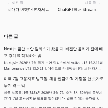
← 이전 글
다음 글 →
시대가 변했다! 혼자서 잘 먹고 잘 살며 자유롭게 여행하는 디지털 노마드의 삶
ChatGPT에서 Stream으로 받는 JSON을 즉시 보여주는 방법
다른 글
Next.js 월간 보안 릴리스가 왔을 때: 버전만 올리기 전에 배
포 경계를 점검하는 법
Next.js는 2026년 7월 월간 보안 릴리스에서 Active LTS 16.2.11과
Maintenance LTS 15.5.21 업데이트를 안내했습니다. 보안 패치는
단순한 의존성 갱신이 아니라, 영향 범위 확인·스테이징 검증·되돌리
미국 7월 고용지표 발표일: 채용·현금·가격 가정을 한 숫자로
기 기준을 함께 갖춘 배포 작업입니다.
묶지 않는 법
미국 노동통계국(BLS)은 2026년 8월 7일 오전 8시 30분(미 동부시
간)에 7월 고용상황을 발표할 일정입니다. 발표 전에는 숫자를 맞히
려 하기보다 채용, 현금흐름, 가격 가정에 각각 어떤 확인 질문을 던