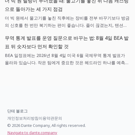
더 빅 원 릴링이 무너졌을 때: 물고기를 놓친 뒤 다음 캐스팅
질지 미리 정하는 편이 실무에 도움이 됩니다.
으로 돌아가는 세 가지 점검
더 빅 원에서 물고기를 놓친 직후에는 장비를 전부 바꾸기보다 방금
의 신호를 한 번만 복기하는 편이 좋습니다. 줄이 끊겼는지, 텐션이
흔들렸는지, 목표 어종과 낚시터가 맞았는지를 나누면 다음 캐스팅
무역 통계 발표를 운영 질문으로 바꾸는 법: 8월 4일 BEA 발
이 훨씬 선명해집니다.
표 뒤 숫자보다 먼저 확인할 것
BEA 일정표에는 2026년 8월 4일 미국 6월 국제무역 통계 발표가
올라와 있습니다. 작은 팀에게 중요한 것은 헤드라인 하나를 예측하
는 일이 아니라, 매출·조달·환율 가정 중 어떤 항목이 실제로 새 정보
와 연결되는지 기록하는 일입니다.
단테 블로그
개인정보처리방침
이용약관
문의
© 2026 Dante Company, All rights reserved.
Navigate to dante.company