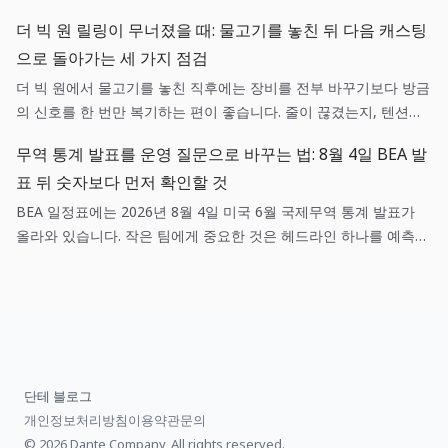
려 하기보다 채용, 현금흐름, 가격 가정에 각각 어떤 확인 질문을 던
더 빅 원 릴링이 무너졌을 때: 물고기를 놓친 뒤 다음 캐스팅
질지 미리 정하는 편이 실무에 도움이 됩니다.
으로 돌아가는 세 가지 점검
더 빅 원에서 물고기를 놓친 직후에는 장비를 전부 바꾸기보다 방금
의 신호를 한 번만 복기하는 편이 좋습니다. 줄이 끊겼는지, 텐션이
흔들렸는지, 목표 어종과 낚시터가 맞았는지를 나누면 다음 캐스팅
무역 통계 발표를 운영 질문으로 바꾸는 법: 8월 4일 BEA 발
이 훨씬 선명해집니다.
표 뒤 숫자보다 먼저 확인할 것
BEA 일정표에는 2026년 8월 4일 미국 6월 국제무역 통계 발표가
올라와 있습니다. 작은 팀에게 중요한 것은 헤드라인 하나를 예측하
는 일이 아니라, 매출·조달·환율 가정 중 어떤 항목이 실제로 새 정보
와 연결되는지 기록하는 일입니다.
단테 블로그
개인정보처리방침
이용약관
문의
© 2026 Dante Company, All rights reserved.