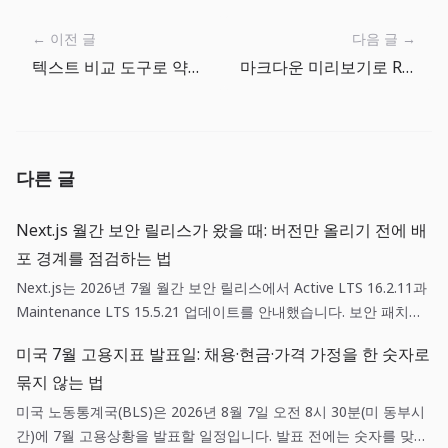
← 이전 글
다음 글 →
텍스트 비교 도구로 약관과 릴리즈 노트 변경점 검토하기
마크다운 미리보기로 README와 릴리즈 노트 깨짐 확인하기
다른 글
Next.js 월간 보안 릴리스가 왔을 때: 버전만 올리기 전에 배
포 경계를 점검하는 법
Next.js는 2026년 7월 월간 보안 릴리스에서 Active LTS 16.2.11과
Maintenance LTS 15.5.21 업데이트를 안내했습니다. 보안 패치는
단순한 의존성 갱신이 아니라, 영향 범위 확인·스테이징 검증·되돌리
미국 7월 고용지표 발표일: 채용·현금·가격 가정을 한 숫자로
기 기준을 함께 갖춘 배포 작업입니다.
묶지 않는 법
미국 노동통계국(BLS)은 2026년 8월 7일 오전 8시 30분(미 동부시
간)에 7월 고용상황을 발표할 일정입니다. 발표 전에는 숫자를 맞히