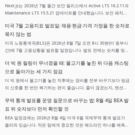
Next.js는 2026년 7월 월간 보안 릴리스에서 Active LTS 16.2.11과
Maintenance LTS 15.5.21 업데이트를 안내했습니다. 보안 패치는
단순한 의존성 갱신이 아니라, 영향 범위 확인·스테이징 검증·되돌리
미국 7월 고용지표 발표일: 채용·현금·가격 가정을 한 숫자로
기 기준을 함께 갖춘 배포 작업입니다.
묶지 않는 법
미국 노동통계국(BLS)은 2026년 8월 7일 오전 8시 30분(미 동부시
간)에 7월 고용상황을 발표할 일정입니다. 발표 전에는 숫자를 맞히
려 하기보다 채용, 현금흐름, 가격 가정에 각각 어떤 확인 질문을 던
더 빅 원 릴링이 무너졌을 때: 물고기를 놓친 뒤 다음 캐스팅
질지 미리 정하는 편이 실무에 도움이 됩니다.
으로 돌아가는 세 가지 점검
더 빅 원에서 물고기를 놓친 직후에는 장비를 전부 바꾸기보다 방금
의 신호를 한 번만 복기하는 편이 좋습니다. 줄이 끊겼는지, 텐션이
흔들렸는지, 목표 어종과 낚시터가 맞았는지를 나누면 다음 캐스팅
무역 통계 발표를 운영 질문으로 바꾸는 법: 8월 4일 BEA 발
이 훨씬 선명해집니다.
표 뒤 숫자보다 먼저 확인할 것
BEA 일정표에는 2026년 8월 4일 미국 6월 국제무역 통계 발표가
올라와 있습니다. 작은 팀에게 중요한 것은 헤드라인 하나를 예측하
는 일이 아니라, 매출·조달·환율 가정 중 어떤 항목이 실제로 새 정보