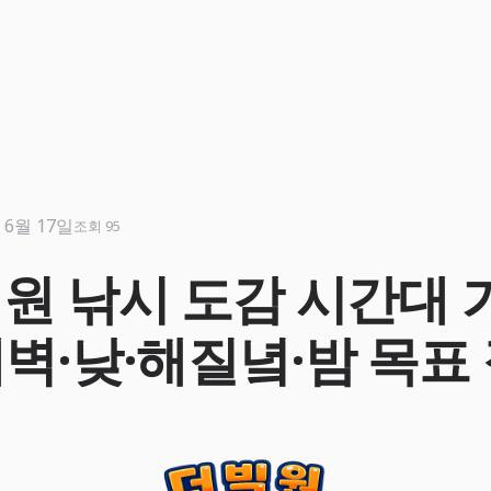
 6월 17일
조회 95
 원 낚시 도감 시간대 
새벽·낮·해질녘·밤 목표