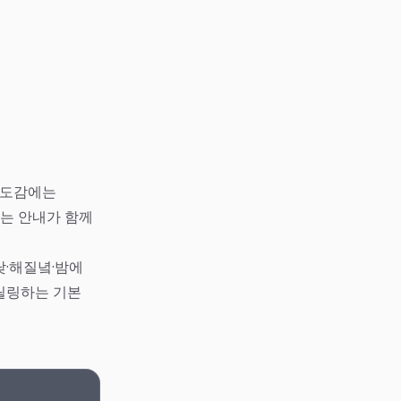
시 도감에는
다는 안내가 함께
낮·해질녘·밤에
 릴링하는 기본