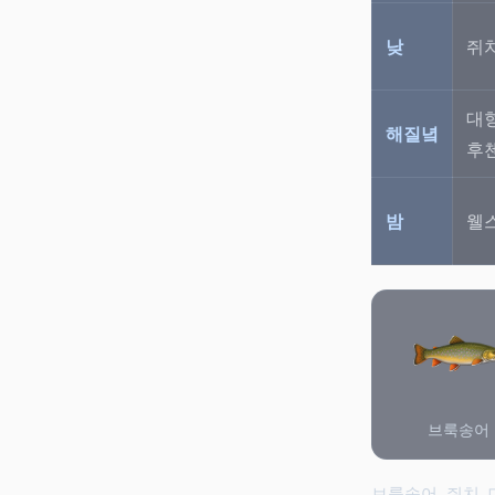
낮
쥐
대
해질녘
후
밤
웰
브룩송어
브룩송어, 쥐치,