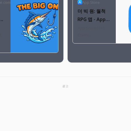
le.com
App Store
더 빅 원: 월척
ing
RPG 앱 - App
s
Store
App Store에서
tch
Dante
e
sh
Company의 더 빅
te
원: 월척 RPG 앱을
ia.
다운로드하십시오.
스크린샷, 평가 및
리뷰, 사용자 팁 및
더 빅 원: 월척
RPG 앱과 비슷한
광고
다른 앱을 볼 수
있습니다.