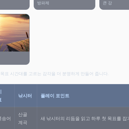
방파제
큰 강
목표 시간대를 고르는 감각을 더 분명하게 만들어 줍니다.
시
낚시터
플레이 포인트
표
산골
룩송어
새 낚시터의 리듬을 읽고 하루 첫 목표를 잡
계곡