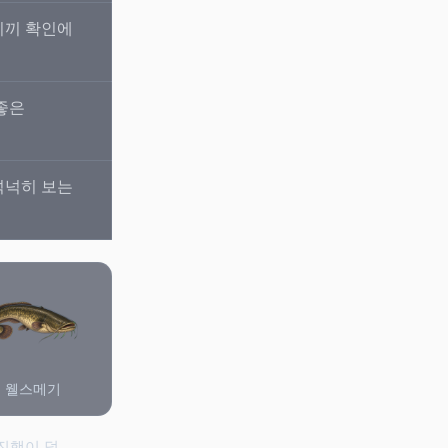
미끼 확인에
좋은
넉넉히 보는
웰스메기
 진행이 덜