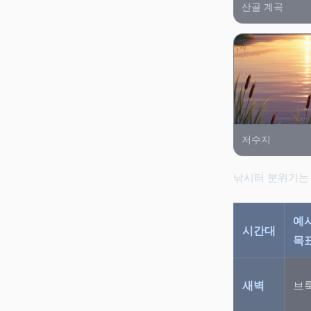
산골 계곡
저수지
낚시터 분위기는 
예
시간대
목
새벽
브