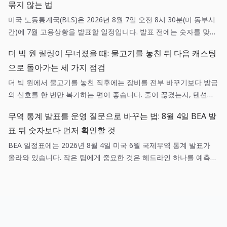
묶지 않는 법
미국 노동통계국(BLS)은 2026년 8월 7일 오전 8시 30분(미 동부시
간)에 7월 고용상황을 발표할 일정입니다. 발표 전에는 숫자를 맞히
려 하기보다 채용, 현금흐름, 가격 가정에 각각 어떤 확인 질문을 던
더 빅 원 릴링이 무너졌을 때: 물고기를 놓친 뒤 다음 캐스팅
질지 미리 정하는 편이 실무에 도움이 됩니다.
으로 돌아가는 세 가지 점검
더 빅 원에서 물고기를 놓친 직후에는 장비를 전부 바꾸기보다 방금
의 신호를 한 번만 복기하는 편이 좋습니다. 줄이 끊겼는지, 텐션이
흔들렸는지, 목표 어종과 낚시터가 맞았는지를 나누면 다음 캐스팅
무역 통계 발표를 운영 질문으로 바꾸는 법: 8월 4일 BEA 발
이 훨씬 선명해집니다.
표 뒤 숫자보다 먼저 확인할 것
BEA 일정표에는 2026년 8월 4일 미국 6월 국제무역 통계 발표가
올라와 있습니다. 작은 팀에게 중요한 것은 헤드라인 하나를 예측하
는 일이 아니라, 매출·조달·환율 가정 중 어떤 항목이 실제로 새 정보
와 연결되는지 기록하는 일입니다.