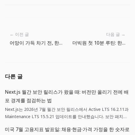
← 이전 글
다음 글 →
어망이 가득 차기 전, 한 번 더 오래 낚시하는 루틴
더빅원 첫 10분 루틴: 한 번 잡고, 확인하고, 다시 던지기
다른 글
Next.js 월간 보안 릴리스가 왔을 때: 버전만 올리기 전에 배
포 경계를 점검하는 법
Next.js는 2026년 7월 월간 보안 릴리스에서 Active LTS 16.2.11과
Maintenance LTS 15.5.21 업데이트를 안내했습니다. 보안 패치는
단순한 의존성 갱신이 아니라, 영향 범위 확인·스테이징 검증·되돌리
미국 7월 고용지표 발표일: 채용·현금·가격 가정을 한 숫자로
기 기준을 함께 갖춘 배포 작업입니다.