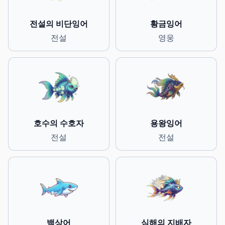
전설의 비단잉어
황금잉어
전설
영웅
호수의 수호자
용왕잉어
전설
전설
백상어
심해의 지배자