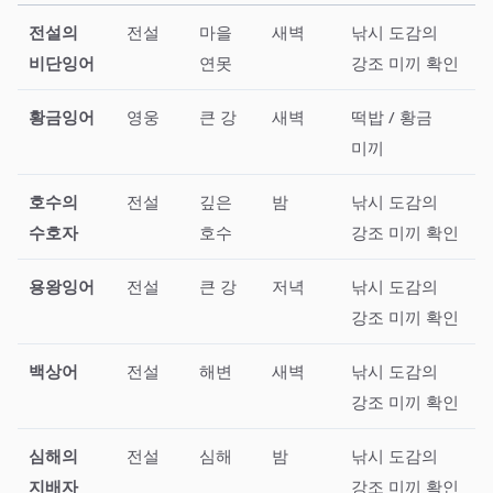
전설의
전설
마을
새벽
낚시 도감의
비단잉어
연못
강조 미끼 확인
황금잉어
영웅
큰 강
새벽
떡밥 / 황금
미끼
호수의
전설
깊은
밤
낚시 도감의
수호자
호수
강조 미끼 확인
용왕잉어
전설
큰 강
저녁
낚시 도감의
강조 미끼 확인
백상어
전설
해변
새벽
낚시 도감의
강조 미끼 확인
심해의
전설
심해
밤
낚시 도감의
지배자
강조 미끼 확인