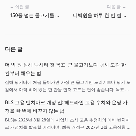
← 이전 글
다음 글 →
150종 넘는 물고기를 낚시 도감에서 읽히게 만드는 법
더빅원을 하루 한 번 켤 때: 짧게 끝내는 낚시 루틴
다른 글
더 빅 원 심해 낚시터 첫 목표: 큰 물고기보다 낚시 도감 한
칸부터 채우는 법
심해 낚시터에 처음 들어가면 가장 큰 물고기만 노리기보다 낚시 도
감에서 아직 비어 있는 한 칸을 먼저 고르는 편이 좋습니다. 목표 어
종 하나, 현재 장비 하나, 어망을 비울 기준 하나를 정하면 긴 세션도
BLS 고용 벤치마크 개정 전: 헤드라인 고용 수치와 운영 가
다음 행동이 흔들리지 않습니다.
정을 한 번에 바꾸지 않는 법
BLS는 2026년 8월 28일에 사업체 조사 고용 추정치의 예비 벤치마
크 개정치를 발표할 예정이며, 최종 개정은 2027년 2월 고용상황 발
표와 함께 반영될 예정입니다. 예비 추정치와 실제 월간 고용 발표