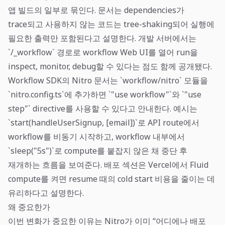
앱 빌드의 일부로 묶인다. 문서는 dependencies가
trace되고 사용하지 않는 코드는 tree-shaking되어 실행에
필요한 출력만 포함된다고 설명한다. 개발 서버에서는
`/_workflow` 경로로 workflow Web UI를 열어 run을
inspect, monitor, debug할 수 있다는 점도 함께 공개됐다.
Workflow SDK의 Nitro 문서는 `workflow/nitro` 모듈을
`nitro.config.ts`에 추가하면 `"use workflow"`와 `"use
step"` directive를 사용할 수 있다고 안내한다. 예시는
`start(handleUserSignup, [email])`로 API route에서
workflow를 비동기 시작하고, workflow 내부에서
`sleep("5s")`로 compute를 붙잡지 않은 채 중단 후
재개하는 흐름을 보여준다. 배포 섹션은 Vercel에서 Fluid
compute를 켜면 resume 때의 cold start 비용을 줄이는 데
유리하다고 설명한다.
왜 중요한가
이번 변화가 중요한 이유는 Nitro가 이미 “어디에나 배포