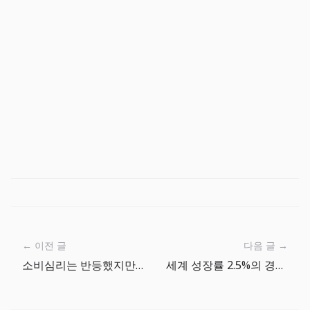
← 이전 글
다음 글 →
소비심리는 반등했지만 기대인플레이션은 4.6%: 작은 팀은 가격 피로를 다시 계산해야 한다
세계 성장률 2.5%의 경고: 매출 전망보다 현금흐름 방어가 먼저다