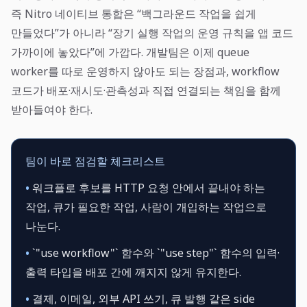
즉 Nitro 네이티브 통합은 “백그라운드 작업을 쉽게
만들었다”가 아니라 “장기 실행 작업의 운영 규칙을 앱 코드
가까이에 놓았다”에 가깝다. 개발팀은 이제 queue
worker를 따로 운영하지 않아도 되는 장점과, workflow
코드가 배포·재시도·관측성과 직접 연결되는 책임을 함께
받아들여야 한다.
팀이 바로 점검할 체크리스트
•
워크플로 후보를 HTTP 요청 안에서 끝내야 하는
작업, 큐가 필요한 작업, 사람이 개입하는 작업으로
나눈다.
•
`"use workflow"` 함수와 `"use step"` 함수의 입력·
출력 타입을 배포 간에 깨지지 않게 유지한다.
•
결제, 이메일, 외부 API 쓰기, 큐 발행 같은 side