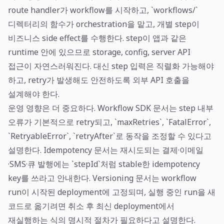
route handler가 workflow를 시작하고, `workflows/`
디렉터리의 함수가 orchestration을 맡고, 개별 step이
비즈니스 side effect를 수행한다. step이 앱과 같은
runtime 안에 있으므로 storage, config, server API
접근이 자연스러워진다. 대신 step 입력은 직렬화 가능해야
하고, retry가 발생해도 안전하도록 외부 API 호출을
설계해야 한다.
운영 영향은 더 중요하다. Workflow SDK 문서는 step 내부
오류가 기본적으로 retry되고, `maxRetries`, `FatalError`,
`RetryableError`, `retryAfter`로 동작을 조정할 수 있다고
설명한다. Idempotency 문서는 재시도되는 결제·이메일
·SMS·큐 발행에는 `stepId`처럼 stable한 idempotency
key를 쓰라고 안내한다. Versioning 문서는 workflow
run이 시작된 deployment에 고정되며, 실행 중인 run을 새
코드로 옮기려면 취소 후 최신 deployment에서
재실행하는 식의 명시적 절차가 필요하다고 설명한다.