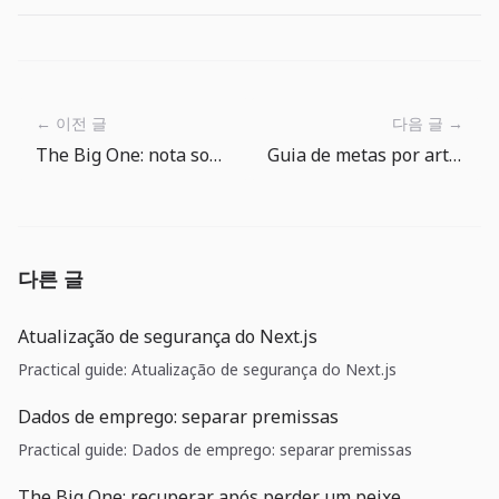
← 이전 글
다음 글 →
The Big One: nota sobre screenshots localizados da loja
Guia de metas por arte de peixes em The Big One
다른 글
Atualização de segurança do Next.js
Practical guide: Atualização de segurança do Next.js
Dados de emprego: separar premissas
Practical guide: Dados de emprego: separar premissas
The Big One: recuperar após perder um peixe