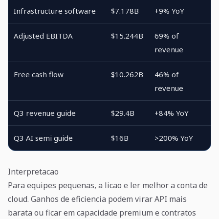
Infrastructure software
$7.178B
+9% YoY
Adjusted EBITDA
$15.244B
69% of
revenue
Free cash flow
$10.262B
46% of
revenue
Q3 revenue guide
$29.4B
+84% YoY
Q3 AI semi guide
$16B
>200% YoY
Interpretacao
Para equipes pequenas, a licao e ler melhor a conta de
cloud. Ganhos de eficiencia podem virar API mais
barata ou ficar em capacidade premium e contratos