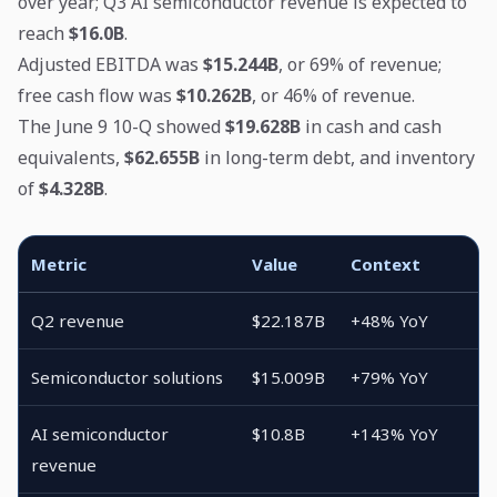
over year; Q3 AI semiconductor revenue is expected to
reach
$16.0B
.
Adjusted EBITDA was
$15.244B
, or 69% of revenue;
free cash flow was
$10.262B
, or 46% of revenue.
The June 9 10-Q showed
$19.628B
in cash and cash
equivalents,
$62.655B
in long-term debt, and inventory
of
$4.328B
.
Metric
Value
Context
Q2 revenue
$22.187B
+48% YoY
Semiconductor solutions
$15.009B
+79% YoY
AI semiconductor
$10.8B
+143% YoY
revenue