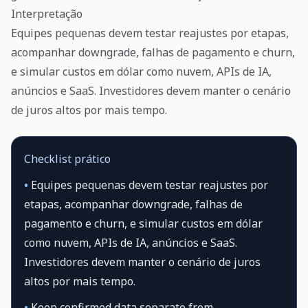
Interpretação
Equipes pequenas devem testar reajustes por etapas,
acompanhar downgrade, falhas de pagamento e churn,
e simular custos em dólar como nuvem, APIs de IA,
anúncios e SaaS. Investidores devem manter o cenário
de juros altos por mais tempo.
Checklist prático
•
Equipes pequenas devem testar reajustes por
etapas, acompanhar downgrade, falhas de
pagamento e churn, e simular custos em dólar
como nuvem, APIs de IA, anúncios e SaaS.
Investidores devem manter o cenário de juros
altos por mais tempo.
•
Keep confirmed data separate from