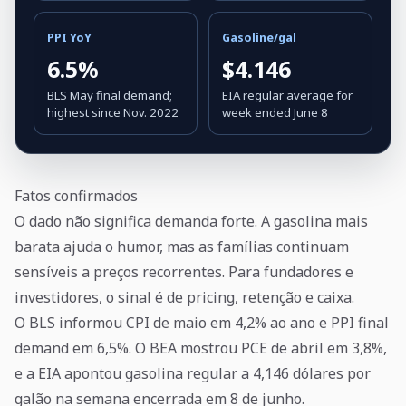
PPI YoY
Gasoline/gal
6.5%
$4.146
BLS May final demand;
EIA regular average for
highest since Nov. 2022
week ended June 8
Fatos confirmados
O dado não significa demanda forte. A gasolina mais
barata ajuda o humor, mas as famílias continuam
sensíveis a preços recorrentes. Para fundadores e
investidores, o sinal é de pricing, retenção e caixa.
O BLS informou CPI de maio em 4,2% ao ano e PPI final
demand em 6,5%. O BEA mostrou PCE de abril em 3,8%,
e a EIA apontou gasolina regular a 4,146 dólares por
galão na semana encerrada em 8 de junho.