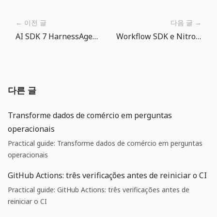
← 이전 글
다음 글 →
AI SDK 7 HarnessAgent: agentes de codigo viram runtimes intercambiaveis
Workflow SDK e Nitro v3: backends duráveis entram no runtime da aplicação
다른 글
Transforme dados de comércio em perguntas
operacionais
Practical guide: Transforme dados de comércio em perguntas
operacionais
GitHub Actions: três verificações antes de reiniciar o CI
Practical guide: GitHub Actions: três verificações antes de
reiniciar o CI