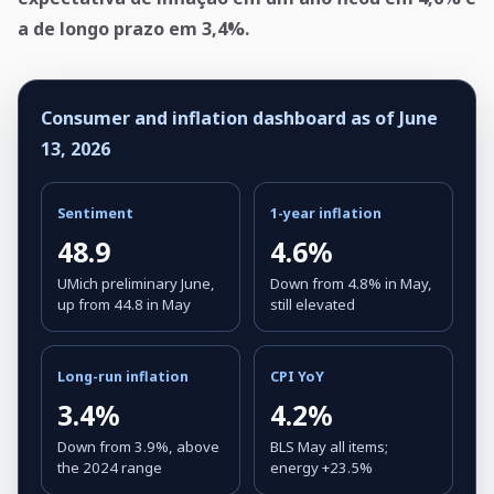
a de longo prazo em 3,4%.
Consumer and inflation dashboard as of June
13, 2026
Sentiment
1-year inflation
48.9
4.6%
UMich preliminary June,
Down from 4.8% in May,
up from 44.8 in May
still elevated
Long-run inflation
CPI YoY
3.4%
4.2%
Down from 3.9%, above
BLS May all items;
the 2024 range
energy +23.5%