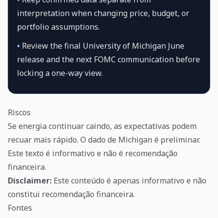
interpretation when changing price, budget, or
portfolio assumptions.
•
Review the final University of Michigan June
release and the next FOMC communication before
locking a one-way view.
Riscos
Se energia continuar caindo, as expectativas podem
recuar mais rápido. O dado de Michigan é preliminar.
Este texto é informativo e não é recomendação
financeira.
Disclaimer:
Este conteúdo é apenas informativo e não
constitui recomendação financeira.
Fontes