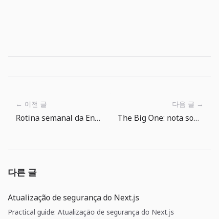
← 이전 글
다음 글 →
Rotina semanal da Enciclopédia de Peixes em The Big One
The Big One: nota sobre screenshots localizados da loja
다른 글
Atualização de segurança do Next.js
Practical guide: Atualização de segurança do Next.js