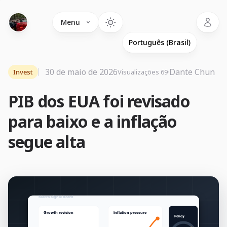
Language
Menu
30 de maio de 2026
·
Dante Chun
Invest
Visualizações 69
PIB dos EUA foi revisado
para baixo e a inflação
segue alta