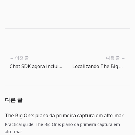
← 이전 글
다음 글 →
Chat SDK agora inclui AI SDK Tools: agentes precisam de desenho de permissões
Localizando The Big One: mantendo a sensação de pesca em 15 idiomas
다른 글
The Big One: plano da primeira captura em alto-mar
Practical guide: The Big One: plano da primeira captura em
alto-mar