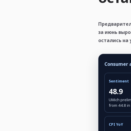
Предваритель
за июнь выро
остались на 
Consumer an
Sentiment
48.9
UMich prelim
from 44.8 i
CPI YoY