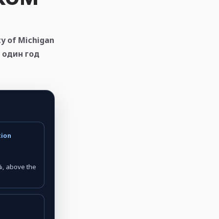
 of Michigan
а один год
tion
, above the