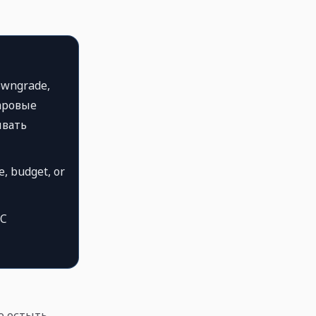
wngrade,
аровые
ывать
, budget, or
MC
 остыть.