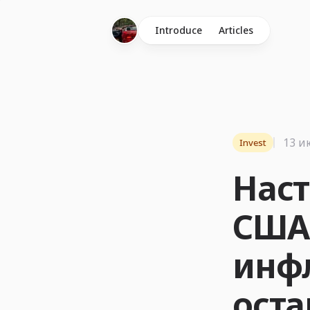
Introduce
Articles
13 и
Invest
Наст
США
инф
оста