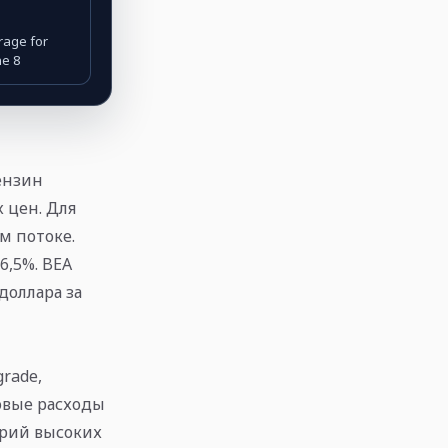
rage for
ne 8
ензин
 цен. Для
м потоке.
6,5%. BEA
 доллара за
rade,
овые расходы
нарий высоких