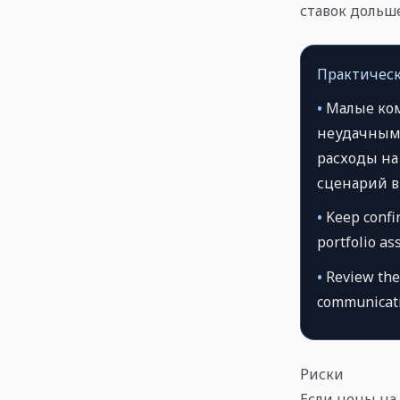
ставок дольше
Практическ
•
Малые ком
неудачными
расходы на 
сценарий в
•
Keep confir
portfolio as
•
Review the 
communicati
Риски
Если цены на