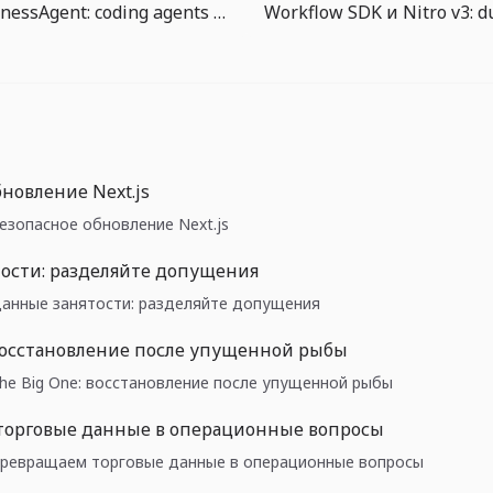
AI SDK 7 HarnessAgent: coding agents stali zamenyaemymi runtime
новление Next.js
 Безопасное обновление Next.js
ости: разделяйте допущения
: Данные занятости: разделяйте допущения
 восстановление после упущенной рыбы
: The Big One: восстановление после упущенной рыбы
торговые данные в операционные вопросы
e: Превращаем торговые данные в операционные вопросы