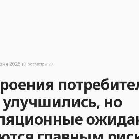
юня 2026 г.
Просмотры 73
роения потребите
 улучшились, но
ляционные ожида
ются главным рис