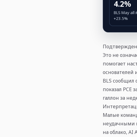
4.2%
BLS May all 
+23.5%
Подтвержден
Это не означа
помогает нас
основателей 
BLS сообщил о 
показал PCE за
галлон за нед
Интерпретац
Малые команд
неудачными п
на облако, AI