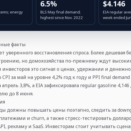
6.5%
$4.146
items; energy
BLS May final demand;
EIA regular ave
highest since Nov. 2022
week ended Ju
ные факты
ет уверенного восстановления спроса. Более дешевая б
троению, но домохозяйства по-прежнему ждут высоких
и инвесторов это сигнал о ценах, удержании и денежно
CPI за май на уровне 4,2% год к году и PPI final demand 
 апрель 3,8%, а EIA зафиксировала regular gasoline 4,146
елю до 8 июня.
ия
ы должны повышать цены поэтапно, следить за downg
латежами и churn, а также стресс-тестировать доллар
 API, рекламу и SaaS. Инвесторам стоит учитывать сце