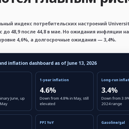
ный индекс потребительских настроений University
с до 48,9 после 44,8 в мае. Но ожидания инфляции н
уровне 4,6%, а долгосрочные ожидания — 3,4%.
d inflation dashboard as of June 13, 2026
1-year inflation
Long-run infla
4.6%
3.4%
inary June, up
Down from 4.8% in May, still
Down from 3.9%
n May
elevated
2024 range
PPI YoY
Gasoline/gal