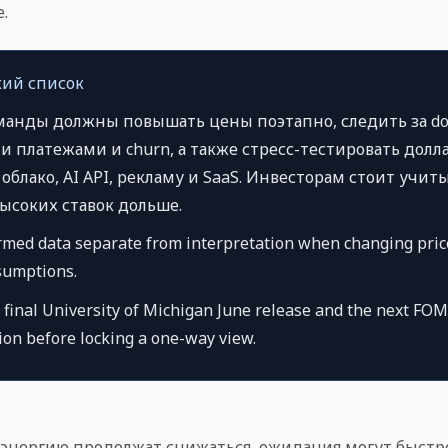
.
ий список
анды должны повышать цены поэтапно, следить за do
 платежами и churn, а также стресс-тестировать долл
облако, AI API, рекламу и SaaS. Инвесторам стоит учит
ысоких ставок дольше.
med data separate from interpretation when changing price
sumptions.
final University of Michigan June release and the next FO
on before locking a one-way view.
 энергию продолжат снижаться, ожидания могут быстро