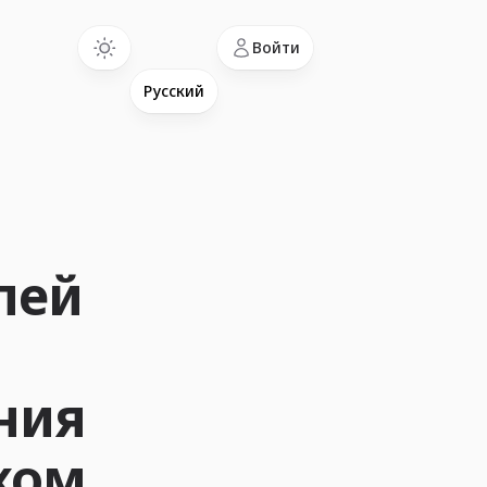
Language
Войти
лей
ния
ком