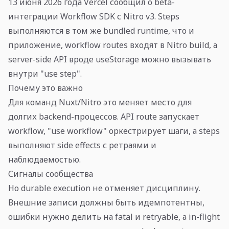
13 июня 2026 года Vercel сообщил о beta-
интеграции Workflow SDK с Nitro v3. Steps
выполняются в том же bundled runtime, что и
приложение, workflow routes входят в Nitro build, а
server-side API вроде useStorage можно вызывать
внутри "use step".
Почему это важно
Для команд Nuxt/Nitro это меняет место для
долгих backend-процессов. API route запускает
workflow, "use workflow" оркестрирует шаги, а steps
выполняют side effects с ретраями и
наблюдаемостью.
Сигналы сообщества
Но durable execution не отменяет дисциплину.
Внешние записи должны быть идемпотентны,
ошибки нужно делить на fatal и retryable, а in-flight