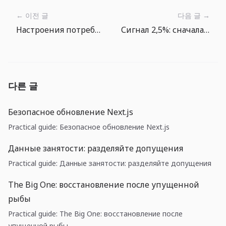
← 이전 글
다음 글 →
Настроения потребителей США улучшились, но инфляционные ожидания остаются главным риском
Сигнал 2,5%: сначала денежный поток, потом прогноз выручки
다른 글
Безопасное обновление Next.js
Practical guide: Безопасное обновление Next.js
Данные занятости: разделяйте допущения
Practical guide: Данные занятости: разделяйте допущения
The Big One: восстановление после упущенной
рыбы
Practical guide: The Big One: восстановление после
упущенной рыбы