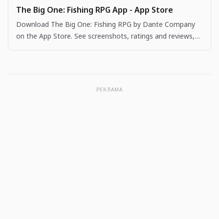
The Big One: Fishing RPG App - App Store
Download The Big One: Fishing RPG by Dante Company
on the App Store. See screenshots, ratings and reviews,
user tips, and more apps like The Big One: Fishing…
РЕКЛАМА