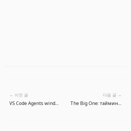
← 이전 글
다음 글 →
VS Code Agents window и BYOK: командам нужна операционная модель для агентов
The Big One: тайминг поклевки и терпение после заброса