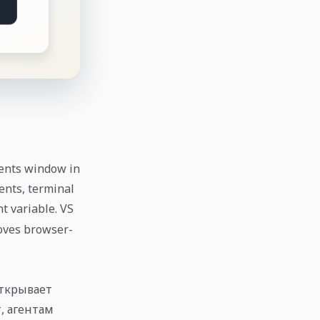
gents window in
ents, terminal
 variable. VS
oves browser-
открывает
, агентам