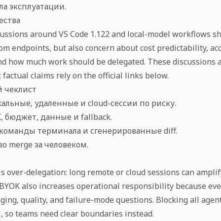
а эксплуатации.
ества
ussions around VS Code 1.122 and local-model workflows sh
m endpoints, but also concern about cost predictability, acc
and how much work should be delegated. These discussions 
 factual claims rely on the official links below.
 чеклист
альные, удаленные и cloud-сессии по риску.
 бюджет, данные и fallback.
команды терминала и сгенерированные diff.
о merge за человеком.
is over-delegation: long remote or cloud sessions can amplif
BYOK also increases operational responsibility because eve
gging, quality, and failure-mode questions. Blocking all agen
l, so teams need clear boundaries instead.