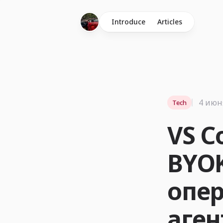
Introduce
Articles
4 июня
Tech
VS C
BYO
опе
аген