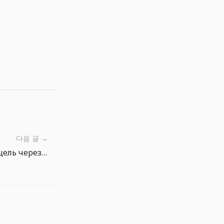
다음 글 →
Как выбрать следующую цель через поиск и фильтры Энциклопедии рыб