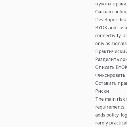
нужны правил
Сигнал сообщ
Developer disc
BYOK and custo
connectivity, 
only as signals;
Практический
Разделить лок
Описать BYOK,
Фиксировать 
Оставить прав
Риски
The main risk 
requirements. 
adds policy, lo
rarely practica