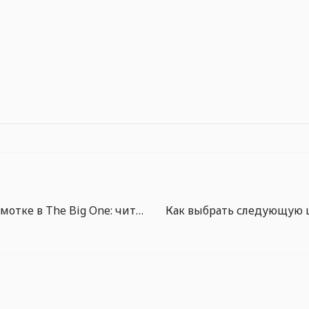
Гайд по подмотке в The Big One: читайте натяжение, а не давите силой