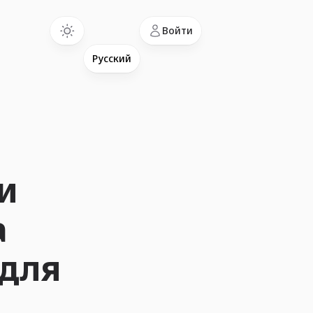
Language
Войти
и
а
 для