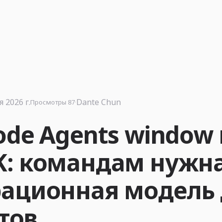
 2026 г.
·
Dante Chun
Просмотры 87
ode Agents window 
K: командам нужн
рационная модель
тов