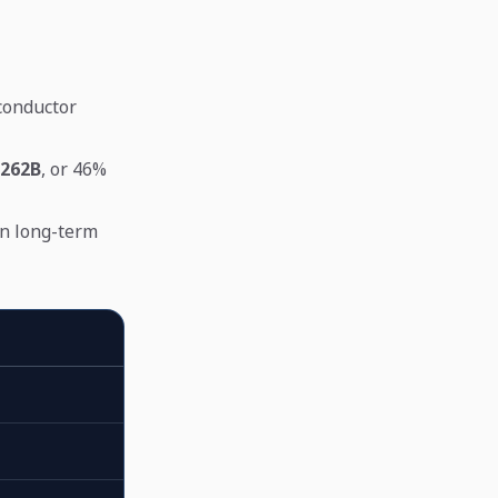
conductor
.262B
, or 46%
n long-term