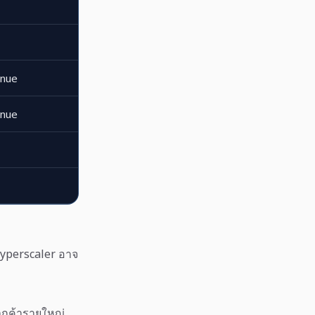
enue
enue
 hyperscaler อาจ
ลูกค้ารายใหญ่