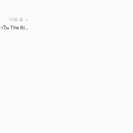
다음 글 →
คู่มือเลือกเป้าหมายจากภาพปลาใน The Big One