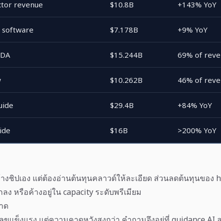
ctor revenue
$10.8B
+143% YoY
e software
$7.178B
+9% YoY
TDA
$15.244B
69% of rev
w
$10.262B
46% of rev
uide
$29.4B
+84% YoY
ide
$16B
>200% YoY
ร้างชิปเอง แต่ต้องอ่านต้นทุนคลาวด์ให้ละเอียด ส่วนลดต้นทุนของ
ูกลง หรือค้างอยู่ใน capacity ระดับพรีเมียม
าด
ลขแข็งแรง แต่ความคาดหวังสูงกว่า คำถามจึงอยู่ที่ guidance AI 