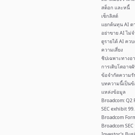
สต็อก และหนี้
เช็กลิสต์
แยกต้นทุน AI ต
อย่าขาย AI ไม่
ดูรายได้ AI ควบค
ความเสี่ยง
ชิปเฉพาะทางอา
การเติบโตอาจผั
ข้อจำกัดความรั
บทความนี้เป็นข
แหล่งข้อมูล
Broadcom: Q2 F
SEC exhibit 99
Broadcom Form 
Broadcom SEC f
Investor’s Bus