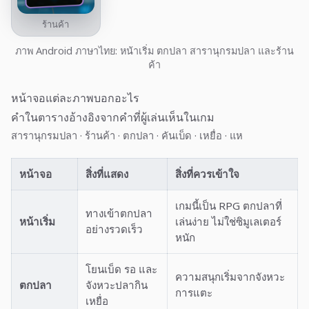
ร้านค้า
ภาพ Android ภาษาไทย: หน้าเริ่ม ตกปลา สารานุกรมปลา และร้าน
ค้า
หน้าจอแต่ละภาพบอกอะไร
คำในตารางอ้างอิงจากคำที่ผู้เล่นเห็นในเกม
·
·
·
·
·
สารานุกรมปลา
ร้านค้า
ตกปลา
คันเบ็ด
เหยื่อ
แห
หน้าจอ
สิ่งที่แสดง
สิ่งที่ควรเข้าใจ
เกมนี้เป็น RPG ตกปลาที่
ทางเข้าตกปลา
หน้าเริ่ม
เล่นง่าย ไม่ใช่ซิมูเลเตอร์
อย่างรวดเร็ว
หนัก
โยนเบ็ด รอ และ
ความสนุกเริ่มจากจังหวะ
ตกปลา
จังหวะปลากิน
การแตะ
เหยื่อ