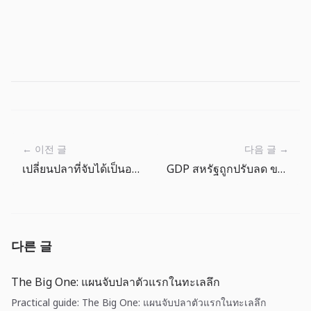
← 이전 글
다음 글 →
เปลี่ยนปลาที่จับได้เป็นอาหารแคมป์ในตัวใหญ่
GDP สหรัฐถูกปรับลด ขณะที่เงินเฟ้อยังสูง: ควรทบทวนความหวังเรื่องลดดอกเบี้ย
다른 글
The Big One: แผนจับปลาตัวแรกในทะเลลึก
Practical guide: The Big One: แผนจับปลาตัวแรกในทะเลลึก