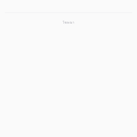
โฆษณา