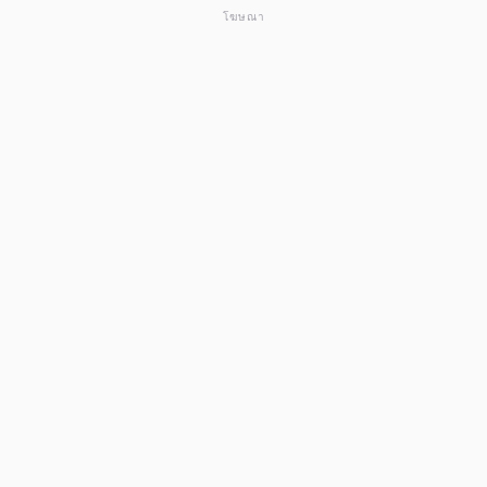
โฆษณา