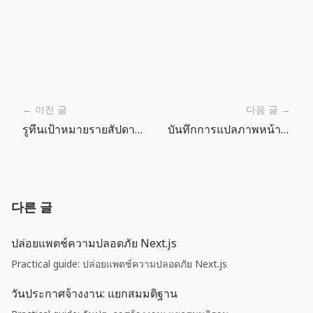
← 이전 글
다음 글 →
รูทีนเป้าหมายรายสัปดาห์ในสารานุกรมปลา The Big One
บันทึกการแปลภาพหน้าร้านของตัวใหญ่
다른 글
ปล่อยแพตช์ความปลอดภัย Next.js
Practical guide: ปล่อยแพตช์ความปลอดภัย Next.js
วันประกาศจ้างงาน: แยกสมมติฐาน