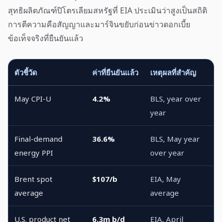
สุทธิผลิตภัณฑ์ปิโตรเลียมสหรัฐที่ EIA ประเมินว่าสูงเป็นสถิติ
การตีความคือสัญญาและมาร์จินขยับก่อนข่าวดอกเบี้ย
ข้อเท็จจริงที่ยืนยันแล้ว
ตัวชี้วัด
ค่าที่ยืนยันแล้ว
เหตุผลที่สำคัญ
May CPI-U
4.2%
BLS, year over
year
Final-demand
36.6%
BLS, May year
energy PPI
over year
Brent spot
$107/b
EIA, May
average
average
U.S. product net
6.3m b/d
EIA, April