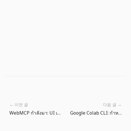
← 이전 글
다음 글 →
WebMCP กำลังมา: UI เว็บต้องมีสัญญาสำหรับเอเจนต์
Google Colab CLI: กำหนดกติกาก่อนให้เอเจนต์ใช้ GPU