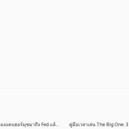
แรงกระแทกช่องแคบฮอร์มุซมาถึง Fed แล้ว: ดูกระแสเงินสดก่อนราคาน้ำมัน