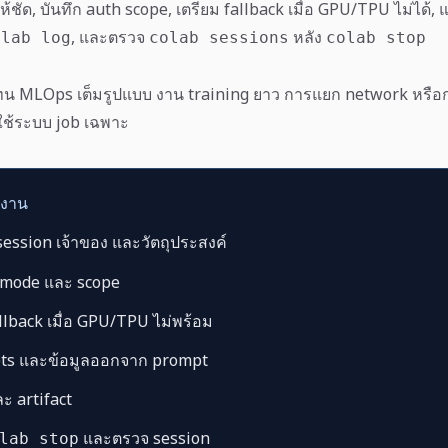
 ให้ชัด, บันทึก auth scope, เตรียม fallback เมื่อ GPU/TPU ไม่ได้,
, และตรวจ
หลัง
olab log
colab sessions
colab stop
ทน MLOps เต็มรูปแบบ งาน training ยาว การแยก network หรือ
ช้ระบบ job เฉพาะ
้งาน
 session เจ้าของ และวัตถุประสงค์
 mode และ scope
lback เมื่อ GPU/TPU ไม่พร้อม
ts และข้อมูลออกจาก prompt
ละ artifact
และตรวจ session
lab stop