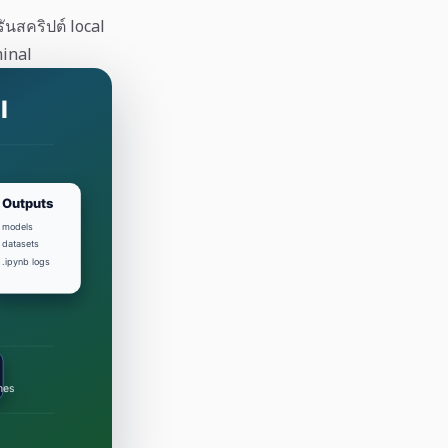
รันสคริปต์ local
minal