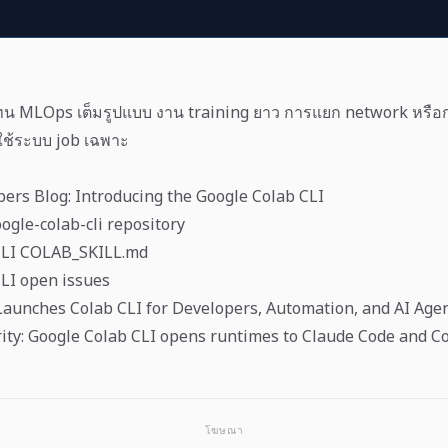
ทน MLOps เต็มรูปแบบ งาน training ยาว การแยก network หรือ
ช้ระบบ job เฉพาะ
ers Blog: Introducing the Google Colab CLI
ogle-colab-cli repository
CLI COLAB_SKILL.md
LI open issues
Launches Colab CLI for Developers, Automation, and AI Age
ity: Google Colab CLI opens runtimes to Claude Code and C
โฆษณา