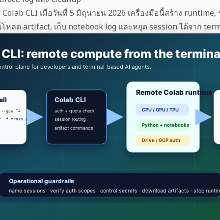
lab CLI เมื่อวันที่ 5 มิถุนายน 2026 เครื่องมือนี้สร้าง runtime, 
์โหลด artifact, เก็บ notebook log และหยุด session ได้จาก ter