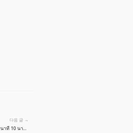
다음 글 →
คู่มือเวลาเล่น The Big One: 3 นาที 10 นาที หรือเล่นยาว