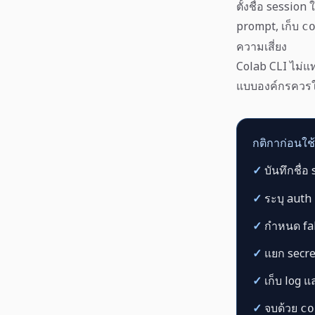
ตั้งชื่อ session
prompt, เก็บ
c
ความเสี่ยง
Colab CLI ไม่แ
แบบองค์กรควรใ
กติกาก่อนใช
✓
บันทึกชื่อ
✓
ระบุ auth
✓
กำหนด fal
✓
แยก secre
✓
เก็บ log แ
✓
จบด้วย
co