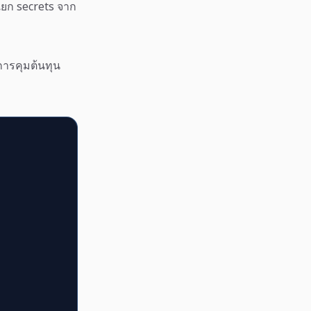
 แยก secrets จาก
การคุมต้นทุน