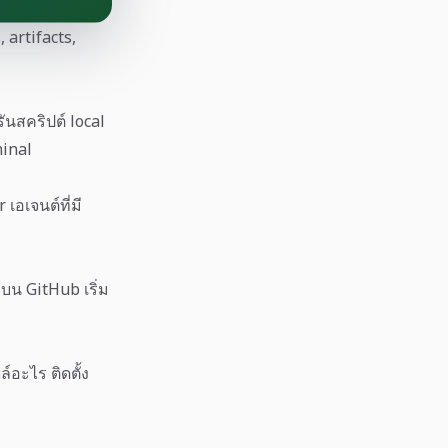
 artifacts,
รันสคริปต์ local
minal
เอเจนต์ที่มี
บน GitHub เริ่ม
์อะไร ติดตั้ง