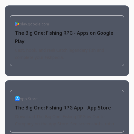
play.google.com
The Big One: Fishing RPG - Apps on Google
Play
Cast, hook, and reel! Catch legendary fish and
complete your Fishpedia.
App Store
The Big One: Fishing RPG App - App Store
Download The Big One: Fishing RPG by Dante
Company on the App Store. See screenshots, ratings
and reviews, user tips, and more apps like The Big