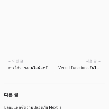
← 이전 글
다음 글 →
การใช้จ่ายออนไลน์สหรัฐ 16.9%: โตจริง แต่ต้องตัดภาพลวงจากราคาออก
Vercel Functions รันได้ 30 นาที: สิ่งที่ต้องตัดสินใจก่อนย้ายงาน AI ยาวไป serverless
다른 글
ปล่อยแพตช์ความปลอดภัย Next.js