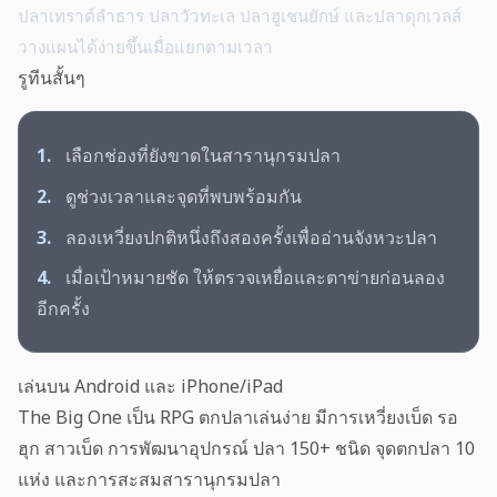
ปลาเทราต์ลำธาร ปลาวัวทะเล ปลาฮูเชนยักษ์ และปลาดุกเวลส์
วางแผนได้ง่ายขึ้นเมื่อแยกตามเวลา
รูทีนสั้นๆ
1.
เลือกช่องที่ยังขาดในสารานุกรมปลา
2.
ดูช่วงเวลาและจุดที่พบพร้อมกัน
3.
ลองเหวี่ยงปกติหนึ่งถึงสองครั้งเพื่ออ่านจังหวะปลา
4.
เมื่อเป้าหมายชัด ให้ตรวจเหยื่อและตาข่ายก่อนลอง
อีกครั้ง
เล่นบน Android และ iPhone/iPad
The Big One เป็น RPG ตกปลาเล่นง่าย มีการเหวี่ยงเบ็ด รอ
ฮุก สาวเบ็ด การพัฒนาอุปกรณ์ ปลา 150+ ชนิด จุดตกปลา 10
แห่ง และการสะสมสารานุกรมปลา