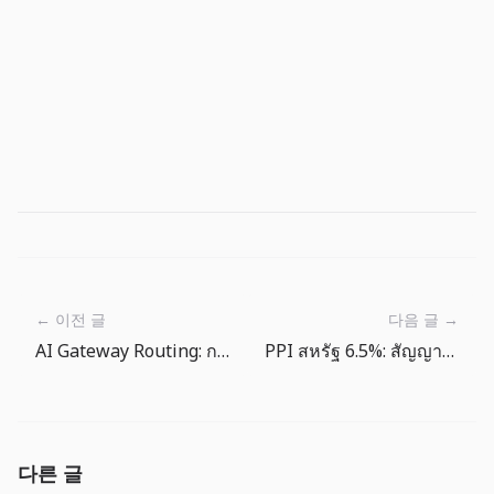
← 이전 글
다음 글 →
AI Gateway Routing: การเลือก LLM กลายเป็นนโยบายปฏิบัติการ
PPI สหรัฐ 6.5%: สัญญาณต้นทุนอยู่ในใบแจ้งหนี้ซัพพลายเออร์ก่อนราคาผู้บริโภค
다른 글