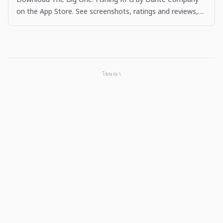
on the App Store. See screenshots, ratings and reviews,
user tips, and more apps like The Big One: Fishing…
โฆษณา