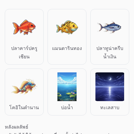
ปลาคาร์ปครู
แมนดารินทอง
ปลาทูน่าครีบ
เชียน
น้ำเงิน
โคอิในตำนาน
บ่อน้ำ
ทะเลสาบ
หลังผลลัพธ์