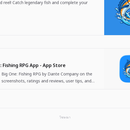
d reel! Catch legendary fish and complete your
: Fishing RPG App - App Store
Big One: Fishing RPG by Dante Company on the
 screenshots, ratings and reviews, user tips, and
 The Big One: Fishing…
โฆษณา