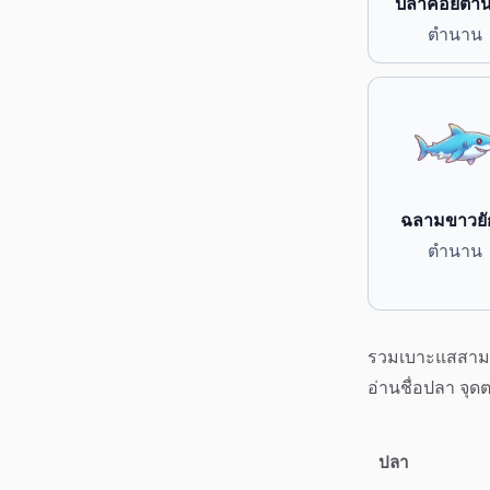
ปลาคอยตำ
ตำนาน
ฉลามขาวยั
ตำนาน
รวมเบาะแสสาม
อ่านชื่อปลา จุด
ปลา