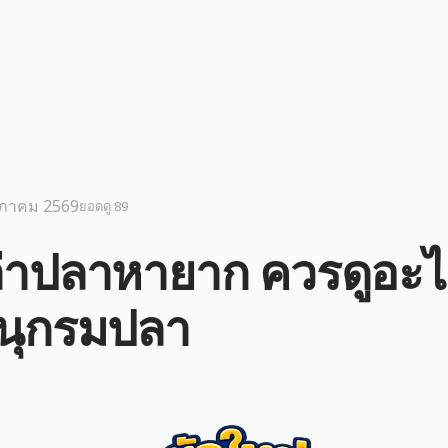
ภาคม 2569
ยอดดู 89
ล่าปลาหายาก ควรดูอะ
นุกรมปลา