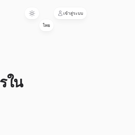
Language
เข้าสู่ระบบ
ไรใน