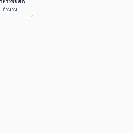
าคาร์พมังกร
ตำนาน