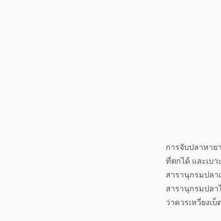
การจับปลาหายาก
ที่ตกได้ และเบา
สารานุกรมปลาเ
สารานุกรมปลาไม่
ว่าควรเหวี่ยงเบ็