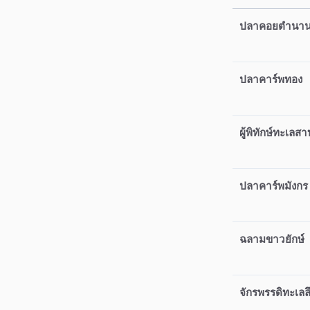
ปลาคอยตำนา
ปลาคาร์พทอง
ผู้พิทักษ์ทะเลส
ปลาคาร์พมังกร
ฉลามขาวยักษ์
จักรพรรดิทะเลล