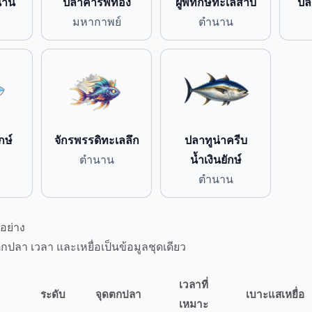
นาน
ปลาคาร์พทอง
ผู้พิทักษ์ทะเลสาบ
ปล
มหากาพย์
ตำนาน
กษ์
จักรพรรดิทะเลลึก
ปลาทูน่าครีบ
ตำนาน
น้ำเงินยักษ์
ตำนาน
อย่าง
ตกปลา เวลา และเหยื่อเป็นข้อมูลชุดเดียว
เวลาที่
ระดับ
จุดตกปลา
เบาะแสเหยื่อ
เหมาะ