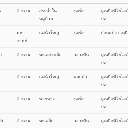
น
ตำนาน
สระน้ำใน
รุ่งเช้า
ดูเหยื่อที่ไฮไ
หมู่บ้าน
ปลา
มหา
แม่น้ำใหญ่
รุ่งเช้า
ก้อนแป้ง / เหย
กาพย์
าบ
ตำนาน
ทะเลสาบลึก
กลางคืน
ดูเหยื่อที่ไฮไ
ปลา
ตำนาน
แม่น้ำใหญ่
พลบค่ำ
ดูเหยื่อที่ไฮไ
ปลา
ตำนาน
ชายหาด
รุ่งเช้า
ดูเหยื่อที่ไฮไ
ปลา
ึก
ตำนาน
ทะเลลึก
กลางคืน
ดูเหยื่อที่ไฮไ