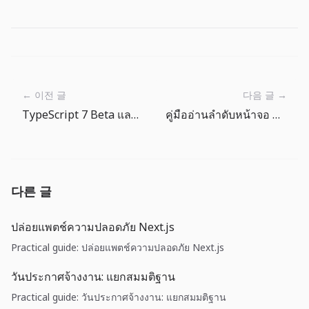
← 이전 글
다음 글 →
TypeScript 7 Beta และ tsgo: คอมไพเลอร์ที่เร็วขึ้นต้องมีแผนย้ายระบบ
คู่มืออ่านลำดับหน้าจอ The Big One: หน้าแรก ตกปลา สารานุกรมปลา และร้านค้า
다른 글
ปล่อยแพตช์ความปลอดภัย Next.js
Practical guide: ปล่อยแพตช์ความปลอดภัย Next.js
วันประกาศจ้างงาน: แยกสมมติฐาน
Practical guide: วันประกาศจ้างงาน: แยกสมมติฐาน