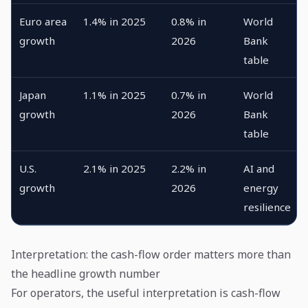
Euro area
1.4% in 2025
0.8% in
World
growth
2026
Bank
table
Japan
1.1% in 2025
0.7% in
World
growth
2026
Bank
table
U.S.
2.1% in 2025
2.2% in
AI and
growth
2026
energy
resilience
Interpretation: the cash-flow order matters more than
the headline growth number
For operators, the useful interpretation is cash-flow