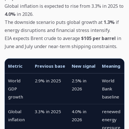
Global inflation is expected to rise from 3.3% in 2025 to
4.0%
in 2026.
The downside scenario puts global growth at
1.3%
if
energy disruptions and financial stress intensify.
EIA expects Brent crude to average
$105 per barrel
in
June and July under near-term shipping constraints.
Metric
Previous base
New signal
Meaning
World
2.9% in 2025
2.5% in
World
GDP
2026
Bank
growth
baseline
Global
3.3% in 2025
4.0% in
renewed
inflation
2026
energy
pressure