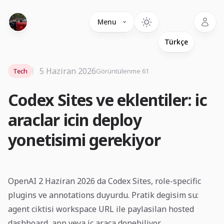
Language
Menu
5 Haziran 2026
Tech
Görüntülenme 61
Codex Sites ve eklentiler: ic
araclar icin deploy
yonetisimi gerekiyor
OpenAI 2 Haziran 2026 da Codex Sites, role-specific
plugins ve annotations duyurdu. Pratik degisim su:
agent ciktisi workspace URL ile paylasilan hosted
dashboard, app veya ic araca donebiliyor.