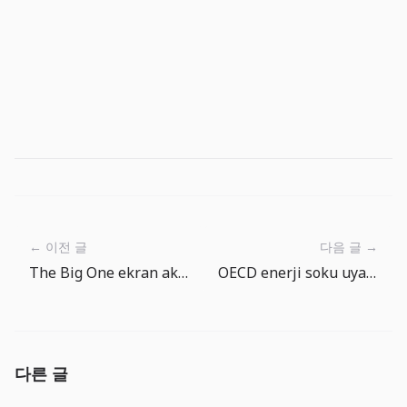
← 이전 글
다음 글 →
The Big One ekran akisi rehberi: Ana ekran, Balik tutma, Balik Ansiklopedisi ve Magaza
OECD enerji soku uyarisi: AI patlamasi bile maliyet yapisini asamaz
다른 글