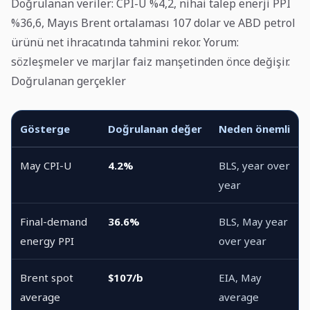
Doğrulanan veriler: CPI-U %4,2, nihai talep enerji PPI
%36,6, Mayıs Brent ortalaması 107 dolar ve ABD petrol
ürünü net ihracatında tahmini rekor. Yorum:
sözleşmeler ve marjlar faiz manşetinden önce değişir.
Doğrulanan gerçekler
Gösterge
Doğrulanan değer
Neden önemli
May CPI-U
4.2%
BLS, year over
year
Final-demand
36.6%
BLS, May year
energy PPI
over year
Brent spot
$107/b
EIA, May
average
average