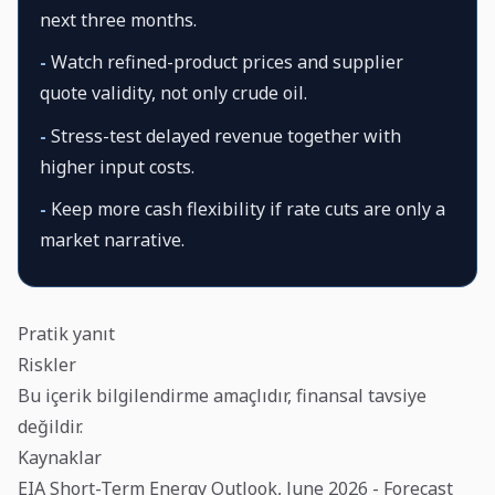
next three months.
-
Watch refined-product prices and supplier
quote validity, not only crude oil.
-
Stress-test delayed revenue together with
higher input costs.
-
Keep more cash flexibility if rate cuts are only a
market narrative.
Pratik yanıt
Riskler
Bu içerik bilgilendirme amaçlıdır, finansal tavsiye
değildir.
Kaynaklar
EIA Short-Term Energy Outlook, June 2026 - Forecast