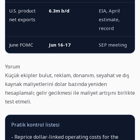
U.S. product
6.3m b/d
EIA, April
net exports
estimate,
record
June FOMC
Jun 16-17
SEP meeting
Yorum
Küçük ekipler bulut, reklam, donanım, seyahat ve dış
kaynak maliyetlerini dolar bazında yeniden
hesaplamalı; gelir gecikmesi ile maliyet artışını birlikte
test etmeli.
Pratik kontrol listesi
-
Reprice dollar-linked operating costs for the