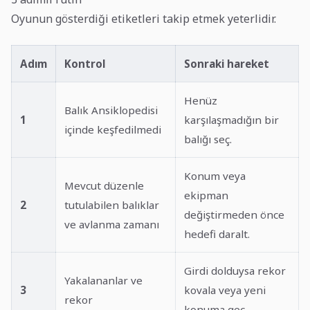
Oyunun gösterdiği etiketleri takip etmek yeterlidir.
Adım
Kontrol
Sonraki hareket
Henüz
Balık Ansiklopedisi
1
karşılaşmadığın bir
içinde keşfedilmedi
balığı seç.
Konum veya
Mevcut düzenle
ekipman
2
tutulabilen balıklar
değiştirmeden önce
ve avlanma zamanı
hedefi daralt.
Girdi dolduysa rekor
Yakalananlar ve
3
kovala veya yeni
rekor
konuma geç.