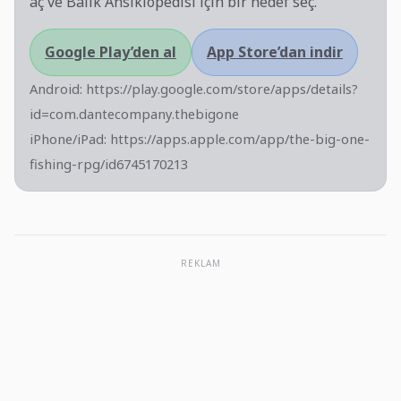
aç ve Balık Ansiklopedisi için bir hedef seç.
Google Play’den al
App Store’dan indir
Android:
https://play.google.com/store/apps/details?
id=com.dantecompany.thebigone
iPhone/iPad:
https://apps.apple.com/app/the-big-one-
fishing-rpg/id6745170213
REKLAM