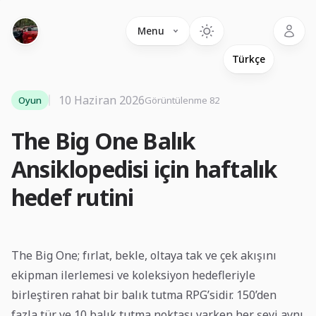
Language
Menu
10 Haziran 2026
Oyun
Görüntülenme 82
The Big One Balık
Ansiklopedisi için haftalık
hedef rutini
The Big One; fırlat, bekle, oltaya tak ve çek akışını
ekipman ilerlemesi ve koleksiyon hedefleriyle
birleştiren rahat bir balık tutma RPG’sidir. 150’den
fazla tür ve 10 balık tutma noktası varken her şeyi aynı