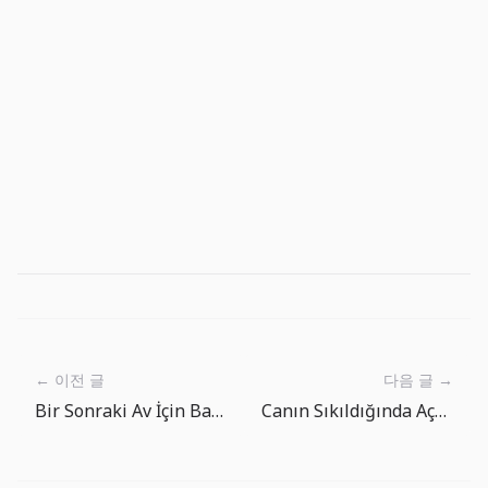
← 이전 글
다음 글 →
Bir Sonraki Av İçin Balık Ansiklopedisi’yı Aç
Canın Sıkıldığında Açmalık Bir Balık Tutma RPG’si