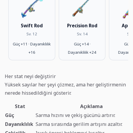
Swift Rod
Precision Rod
Apex
Sv. 12
Sv. 14
Sv.
Güç +11 · Dayanıklılık
Güç +14 ·
Güç 
+16
Dayanıklılık +24
Dayanıkl
Her stat neyi değiştirir
Yüksek sayılar her şeyi çözmez, ama her geliştirmenin
nerede hissedildiğini gösterir.
Stat
Açıklama
Güç
Sarma hızını ve çekiş gücünü artırır.
Dayanıklılık
Sarma sırasında gerilim artışını azaltır.