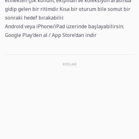
etmekten çok konum, ekipman ve koleksiyon arasında
gidip gelen bir ritimdir. Kısa bir oturum bile somut bir
sonraki hedef bırakabilir.
Android veya iPhone/iPad üzerinde başlayabilirsin.
Google Play’den al
/
App Store’dan indir
REKLAM