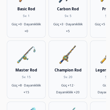
Basic Rod
Carbon Rod
Pro
Sv. 1
Sv. 5
Sv.
Güç +0 · Dayanıklılık
Güç +3 · Dayanıklılık
Güç +5 · D
+0
+5
+
Master Rod
Champion Rod
Legend
Sv. 15
Sv. 20
Sv.
Güç +8 · Dayanıklılık
Güç +12 ·
Güç 
+15
Dayanıklılık +20
Dayanıkl