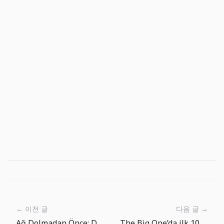
← 이전 글
다음 글 →
Ağ Dolmadan Önce: Daha Düzenli Bir Balık Tutma Döngüsü
The Big One’da ilk 10 dakika: yakala, kontrol et, tekrar at