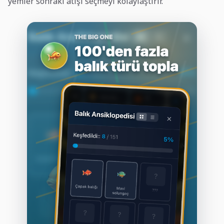
yemler sonraki atışı seçmeyi kolaylaştırır.