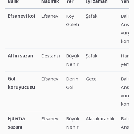
Balık
Nadirlik
Yer
İyi zaman
Yem i
Efsanevi koi
Efsanevi
Köy
Şafak
Balık
Göleti
Ansik
vurgu
kontr
Altın sazan
Destansı
Büyük
Şafak
Hamur
Nehir
yem
Göl
Efsanevi
Derin
Gece
Balık
koruyucusu
Göl
Ansik
vurgu
kontr
Ejderha
Efsanevi
Büyük
Alacakaranlık
Balık
sazanı
Nehir
Ansik