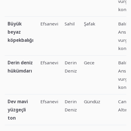
vurgu
kontr
Büyük
Efsanevi
Sahil
Şafak
Balık
beyaz
Ansik
köpekbalığı
vurgu
kontr
Derin deniz
Efsanevi
Derin
Gece
Balık
hükümdarı
Deniz
Ansik
vurgu
kontr
Dev mavi
Efsanevi
Derin
Gündüz
Canlı 
yüzgeçli
Deniz
Altın
ton