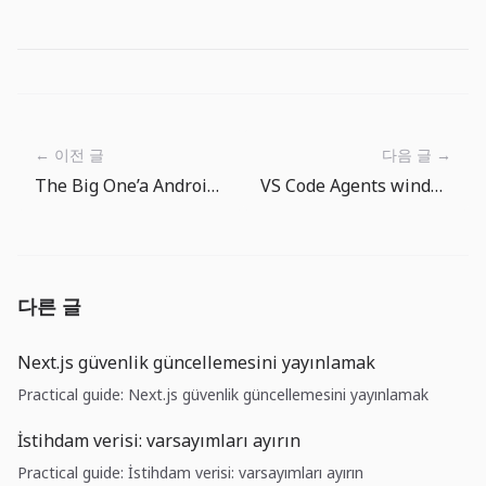
← 이전 글
다음 글 →
The Big One’a Android ve iPhone/iPad’de başlamak
VS Code Agents window ve BYOK: ekiplerin artık bir agent işletim modeline ihtiyacı var
다른 글
Next.js güvenlik güncellemesini yayınlamak
Practical guide: Next.js güvenlik güncellemesini yayınlamak
İstihdam verisi: varsayımları ayırın
Practical guide: İstihdam verisi: varsayımları ayırın