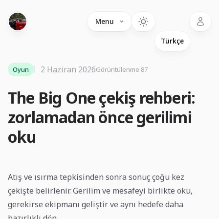
Language
Menu
2 Haziran 2026
Oyun
Görüntülenme 87
The Big One çekiş rehberi:
zorlamadan önce gerilimi
oku
Atış ve ısırma tepkisinden sonra sonuç çoğu kez
çekişte belirlenir. Gerilim ve mesafeyi birlikte oku,
gerekirse ekipmanı geliştir ve aynı hedefe daha
hazırlıklı dön.