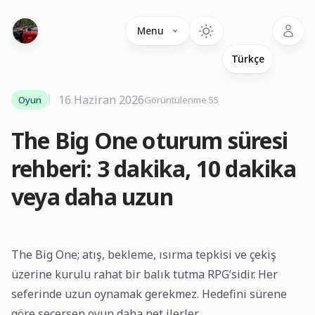
Language
Menu
16 Haziran 2026
Oyun
Görüntülenme 55
The Big One oturum süresi
rehberi: 3 dakika, 10 dakika
veya daha uzun
The Big One; atış, bekleme, ısırma tepkisi ve çekiş
üzerine kurulu rahat bir balık tutma RPG’sidir. Her
seferinde uzun oynamak gerekmez. Hedefini sürene
göre seçersen oyun daha net ilerler.