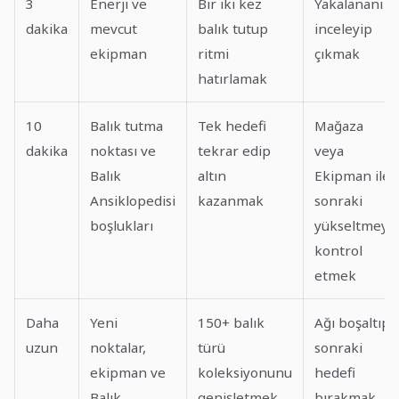
3
Enerji ve
Bir iki kez
Yakalananı
dakika
mevcut
balık tutup
inceleyip
ekipman
ritmi
çıkmak
hatırlamak
10
Balık tutma
Tek hedefi
Mağaza
dakika
noktası ve
tekrar edip
veya
Balık
altın
Ekipman ile
Ansiklopedisi
kazanmak
sonraki
boşlukları
yükseltmeyi
kontrol
etmek
Daha
Yeni
150+ balık
Ağı boşaltıp
uzun
noktalar,
türü
sonraki
ekipman ve
koleksiyonunu
hedefi
Balık
genişletmek
bırakmak