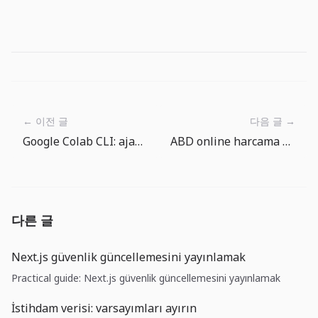
← 이전 글
다음 글 →
Google Colab CLI: ajanlara GPU vermeden önce kuralları koyun
ABD online harcama %16,9: buyume gercek, ama fiyat yanilsamasini ayir
다른 글
Next.js güvenlik güncellemesini yayınlamak
Practical guide: Next.js güvenlik güncellemesini yayınlamak
İstihdam verisi: varsayımları ayırın