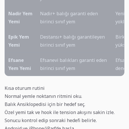
Nadir Yem
Nadir+ balığı garanti eden
Yeni n
Yemi
birinci sınıf yem
yokla
Epik Yem
Destansı+ balığı garantileyen
Birka
Yemi
birinci sınıf yem
yükse
Efsane
Efsanevi balıkları garanti eden
Efsan
Yem Yemi
birinci sınıf yem
denem
Kısa oturum rutini
Normal yemle noktanın ritmini oku.
Balık Ansiklopedisi için bir hedef seç.
Özel yemi tak ve hook ile tension akışını sakin izle.
Sonucu kontrol edip sonraki hedefi belirle.
Android ve iPhone/iPad’de başla