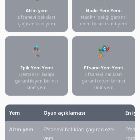
Altın yem
Nadir Yem Yemi
Efsanevi balıkları
Nadir+ balığı garanti
çağıran özel yem
eden birinci sınıf yem
Epik Yem Yemi
Efsane Yem Yemi
Destansı+ balığı
Efsanevi balıkları
garantileyen birinci
garanti eden birinci
sınıf yem
sınıf yem
Yem
Oyun açıklaması
En iy
Altın yem
Efsanevi balıkları çağıran özel
Efsane
yem
ritmi