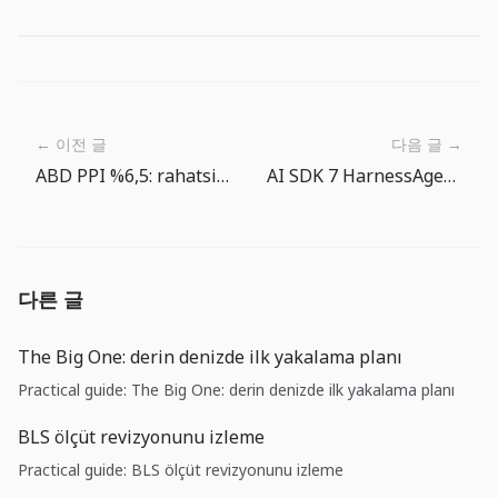
← 이전 글
다음 글 →
ABD PPI %6,5: rahatsiz edici sinyal tuketici fiyatindan once tedarikci faturalarinda
AI SDK 7 HarnessAgent: kodlama ajanlari degistirilebilir runtime oluyor
다른 글
The Big One: derin denizde ilk yakalama planı
Practical guide: The Big One: derin denizde ilk yakalama planı
BLS ölçüt revizyonunu izleme
Practical guide: BLS ölçüt revizyonunu izleme