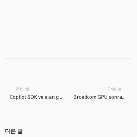
← 이전 글
다음 글 →
Copilot SDK ve ajan guvenlik dogrulamasi: asil ozellik artik yonetisim
Broadcom GPU sonrasi AI maliyet katmanini gosteriyor
다른 글