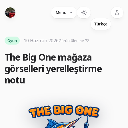
Language
Menu
10 Haziran 2026
Oyun
Görüntülenme 72
The Big One mağaza
görselleri yerelleştirme
notu