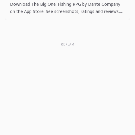
Download The Big One: Fishing RPG by Dante Company
on the App Store. See screenshots, ratings and reviews,
user tips, and more apps like The Big One: Fishing…
REKLAM