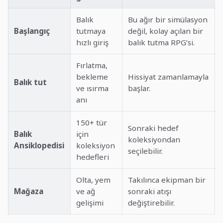
Balık
Bu ağır bir simülasyon
Başlangıç
tutmaya
değil, kolay açılan bir
hızlı giriş
balık tutma RPG’si.
Fırlatma,
bekleme
Hissiyat zamanlamayla
Balık tut
ve ısırma
başlar.
anı
150+ tür
Sonraki hedef
Balık
için
koleksiyondan
Ansiklopedisi
koleksiyon
seçilebilir.
hedefleri
Olta, yem
Takılınca ekipman bir
Mağaza
ve ağ
sonraki atışı
gelişimi
değiştirebilir.