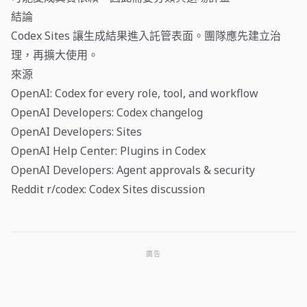
結論
Codex Sites 讓生成結果進入託管表面。團隊應先建立治
理，再擴大使用。
來源
OpenAI: Codex for every role, tool, and workflow
OpenAI Developers: Codex changelog
OpenAI Developers: Sites
OpenAI Help Center: Plugins in Codex
OpenAI Developers: Agent approvals & security
Reddit r/codex: Codex Sites discussion
廣告