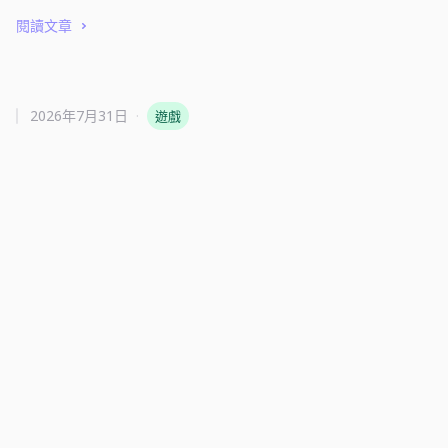
閱讀文章
2026年7月31日
·
遊戲
The Big One：依圖鑑目標選裝備
Practical guide: The Big One：依圖鑑目標選裝備
閱讀文章
2026年7月31日
·
Invest
解讀美國 GDP 1.5% 與國內購買價格 5.7%
Practical guide: 解讀美國 GDP 1.5% 與國內購買價格 5.7%
閱讀文章