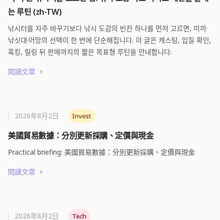
는 루틴 (zh-TW)
낚시터를 자주 바꾸기보다 낚시 도감의 빈칸 하나를 먼저 고르면, 미끼·
낚싯대·어망의 선택이 한 번에 단순해집니다. 이 글은 캐스팅, 입질 확인,
훅킹, 릴링 뒤 판매까지의 짧은 목표형 루틴을 안내합니다.
閱讀文章
2026年8月2日
·
Invest
美國貿易數據：分別更新採購、定價與現金
Practical briefing: 美國貿易數據：分別更新採購、定價與現金
閱讀文章
2026年8月2日
·
Tech