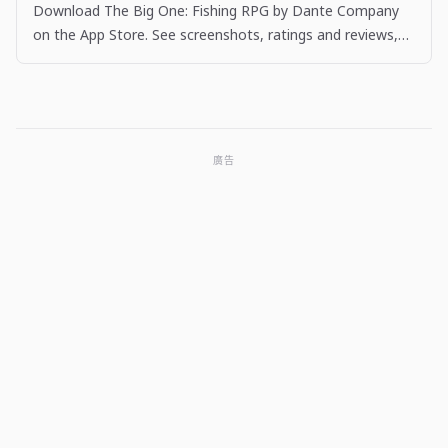
Download The Big One: Fishing RPG by Dante Company
on the App Store. See screenshots, ratings and reviews,
user tips, and more apps like The Big One: Fishing…
廣告