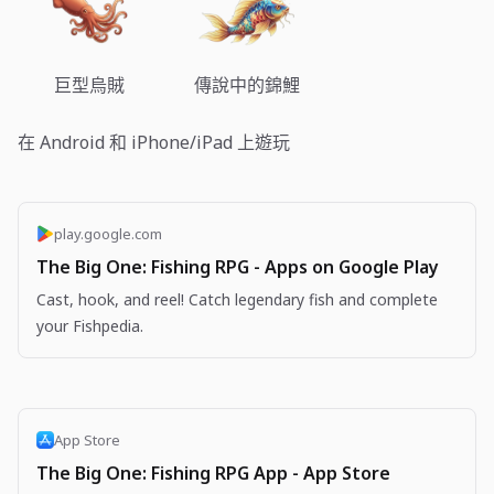
巨型烏賊
傳說中的錦鯉
在 Android 和 iPhone/iPad 上遊玩
play.google.com
The Big One: Fishing RPG - Apps on Google Play
Cast, hook, and reel! Catch legendary fish and complete
your Fishpedia.
App Store
The Big One: Fishing RPG App - App Store