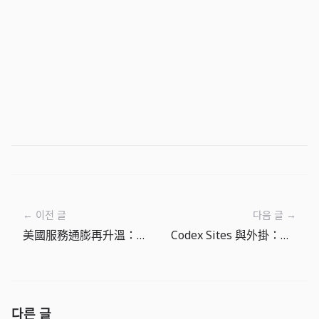
← 이전 글
다음 글 →
美國服務通膨再升溫：6月更該防守成本，而不是等待降息
Codex Sites 與外掛：內部工具需要部署治理層
다른 글