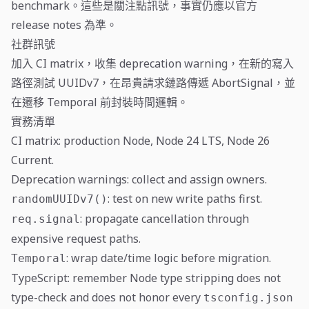
benchmark。這些是關注點訊號，事實仍應以官方
release notes 為準。
社群訊號
加入 CI matrix，收集 deprecation warning，在新的寫入
路徑測試 UUIDv7，在昂貴請求鏈路傳遞 AbortSignal，並
在遷移 Temporal 前封裝時間邏輯。
實務清單
CI matrix: production Node, Node 24 LTS, Node 26
Current.
Deprecation warnings: collect and assign owners.
: test on new write paths first.
randomUUIDv7()
: propagate cancellation through
req.signal
expensive request paths.
: wrap date/time logic before migration.
Temporal
TypeScript: remember Node type stripping does not
type-check and does not honor every
tsconfig.json