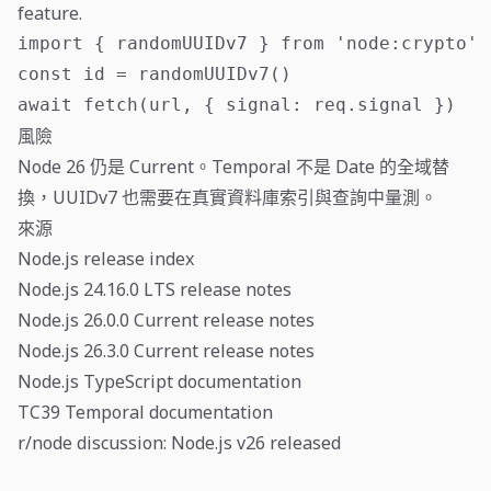
feature.
import { randomUUIDv7 } from 'node:crypto'

const id = randomUUIDv7()

await fetch(url, { signal: req.signal })
風險
Node 26 仍是 Current。Temporal 不是 Date 的全域替
換，UUIDv7 也需要在真實資料庫索引與查詢中量測。
來源
Node.js release index
Node.js 24.16.0 LTS release notes
Node.js 26.0.0 Current release notes
Node.js 26.3.0 Current release notes
Node.js TypeScript documentation
TC39 Temporal documentation
r/node discussion: Node.js v26 released