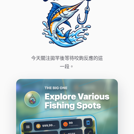
今天關注拋竿後等待咬鉤反應的這
一段。