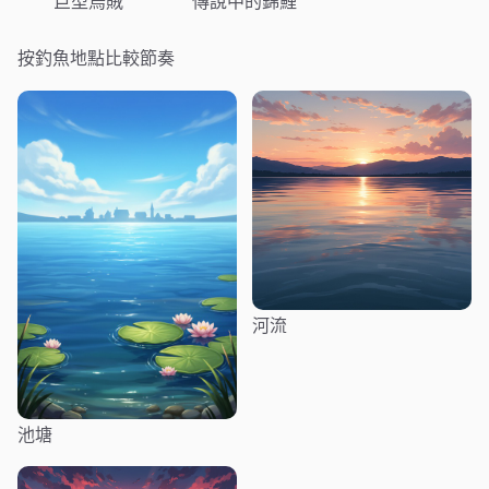
巨型烏賊
傳說中的錦鯉
按釣魚地點比較節奏
河流
池塘