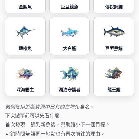
金鯉魚
巨型鯰魚
傳說錦鯉
藍槍魚
大白鯊
巨型黑鮪
深海霸主
湖泊守護者
龍王鯉
範例使用遊戲資源中已有的在地化魚名。
下次拋竿前可以先看什麼
首次發現
遇到新魚後，幫助縮小下一個目標。
可釣時間帶
讓同一地點也有再次前往的理由。