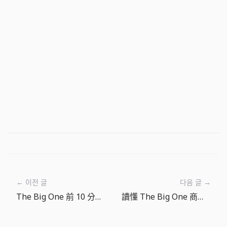
← 이전 글
다음 글 →
The Big One 前 10 分鐘：釣到、查看、再拋竿
讀懂 The Big One 商店：輕鬆選擇魚餌和寶石