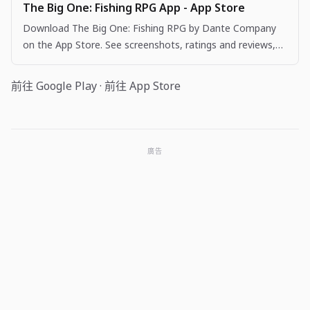
The Big One: Fishing RPG App - App Store
Download The Big One: Fishing RPG by Dante Company
on the App Store. See screenshots, ratings and reviews,
user tips, and more apps like The Big One: Fishing…
前往 Google Play
·
前往 App Store
廣告